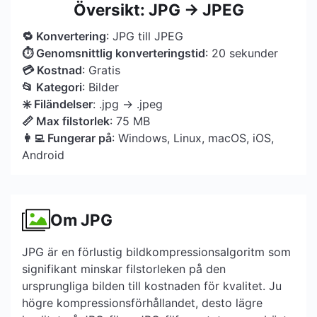
Översikt: JPG → JPEG
🔁 Konvertering
: JPG till JPEG
⏱ Genomsnittlig konverteringstid
: 20 sekunder
💳 Kostnad
: Gratis
📂 Kategori
: Bilder
✳️ Filändelser
: .jpg → .jpeg
📏 Max filstorlek
: 75 MB
👩‍💻 Fungerar på
: Windows, Linux, macOS, iOS,
Android
Om JPG
JPG är en förlustig bildkompressionsalgoritm som
signifikant minskar filstorleken på den
ursprungliga bilden till kostnaden för kvalitet. Ju
högre kompressionsförhållandet, desto lägre