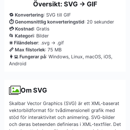
Översikt: SVG → GIF
🔁 Konvertering
: SVG till GIF
⏱ Genomsnittlig konverteringstid
: 20 sekunder
💳 Kostnad
: Gratis
📂 Kategori
: Bilder
✳️ Filändelser
: .svg → .gif
📏 Max filstorlek
: 75 MB
👩‍💻 Fungerar på
: Windows, Linux, macOS, iOS,
Android
Om SVG
Skalbar Vector Graphics (SVG) är ett XML-baserat
vektorbildformat för tvådimensionell grafik med
stöd för interaktivitet och animering. SVG-bilder
och deras beteenden definieras i XML-textfiler. Det