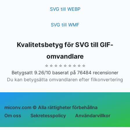
SVG till WEBP
SVG till WMF
Kvalitetsbetyg för SVG till GIF-
omvandlare
⭐ ⭐ ⭐ ⭐ ⭐ ⭐ ⭐ ⭐ ⭐
Betygsatt 9.26/10 baserat på 76484 recensioner
Du kan betygsätta omvandlaren efter filkonvertering
miconv.com © Alla rättigheter förbehållna
Om oss
Sekretesspolicy
Användarvillkor