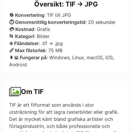
Översikt: TIF → JPG
🔁 Konvertering
: TIF till JPG
⏱ Genomsnittlig konverteringstid
: 20 sekunder
💳 Kostnad
: Gratis
📂 Kategori
: Bilder
✳️ Filändelser
: .tif → .jpg
📏 Max filstorlek
: 75 MB
👩‍💻 Fungerar på
: Windows, Linux, macOS, iOS,
Android
Om TIF
TIF är ett filformat som används i stor
utsträckning för att lagra rasterbilder eller grafik.
Det är mycket känt bland grafiska artister och
förlagsindustrin, och både professionella och