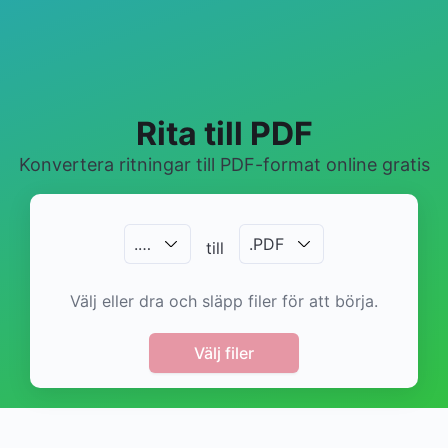
Rita till PDF
Konvertera ritningar till PDF-format online gratis
.
…
.
PDF
till
Välj eller dra och släpp filer för att börja.
Välj filer