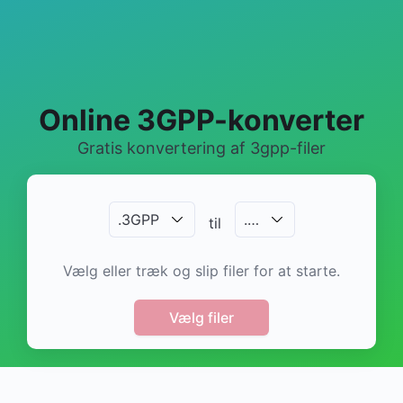
Online 3GPP-konverter
Gratis konvertering af 3gpp-filer
.
3GPP
.
…
til
Vælg eller træk og slip filer for at starte.
Vælg filer