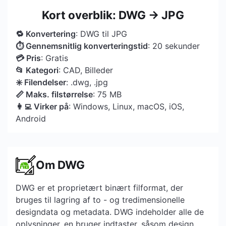
Kort overblik: DWG → JPG
🔁 Konvertering
: DWG til JPG
⏱ Gennemsnitlig konverteringstid
: 20 sekunder
💳 Pris
: Gratis
📂 Kategori
: CAD, Billeder
✳️ Filendelser
: .dwg, .jpg
📏 Maks. filstørrelse
: 75 MB
👩‍💻 Virker på
: Windows, Linux, macOS, iOS,
Android
Om DWG
DWG er et proprietært binært filformat, der
bruges til lagring af to - og tredimensionelle
designdata og metadata. DWG indeholder alle de
oplysninger, en bruger indtaster, såsom design,