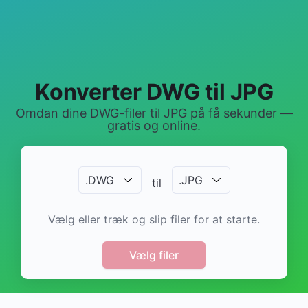
Konverter DWG til JPG
Omdan dine DWG-filer til JPG på få sekunder —
gratis og online.
.
DWG
.
JPG
til
Vælg eller træk og slip filer for at starte.
Vælg filer