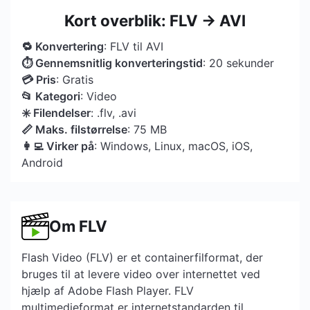
Kort overblik: FLV → AVI
🔁 Konvertering
: FLV til AVI
⏱ Gennemsnitlig konverteringstid
: 20 sekunder
💳 Pris
: Gratis
📂 Kategori
: Video
✳️ Filendelser
: .flv, .avi
📏 Maks. filstørrelse
: 75 MB
👩‍💻 Virker på
: Windows, Linux, macOS, iOS,
Android
Om FLV
Flash Video (FLV) er et containerfilformat, der
bruges til at levere video over internettet ved
hjælp af Adobe Flash Player. FLV
multimedieformat er internetstandarden til