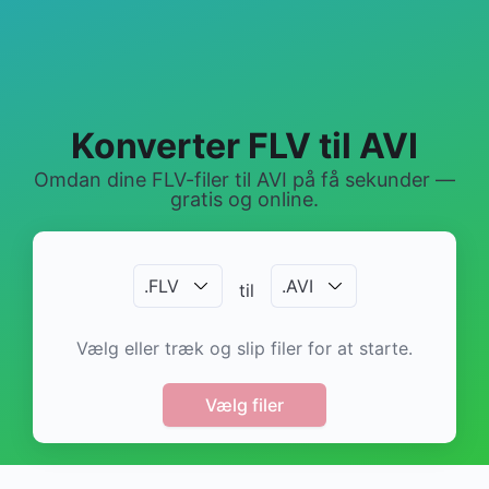
Konverter FLV til AVI
Omdan dine FLV-filer til AVI på få sekunder —
gratis og online.
.
FLV
.
AVI
til
Vælg eller træk og slip filer for at starte.
Vælg filer