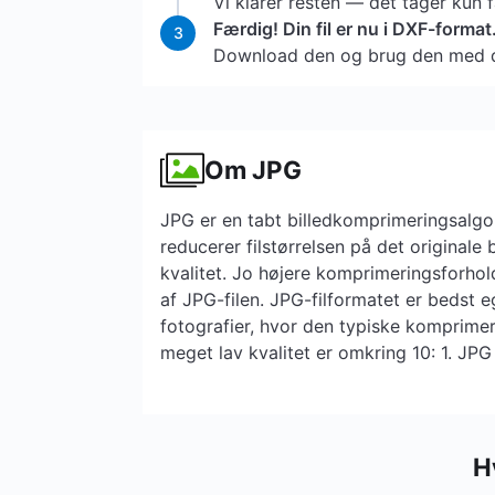
Vi klarer resten — det tager kun 
Færdig! Din fil er nu i DXF-format
3
Download den og brug den med d
Om JPG
JPG er en tabt billedkomprimeringsalgo
reducerer filstørrelsen på det originale bi
kvalitet. Jo højere komprimeringsforhold
af ​​JPG-filen. JPG-filformatet er bedst eg
fotografier, hvor den typiske komprime
meget lav kvalitet er omkring 10: 1. J
H