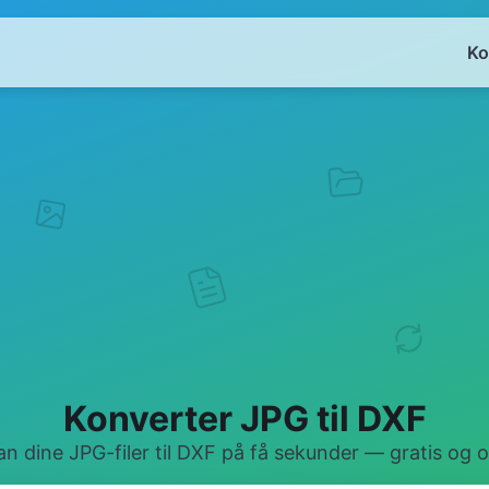
Ko
Konverter JPG til DXF
 dine JPG-filer til DXF på få sekunder — gratis og o