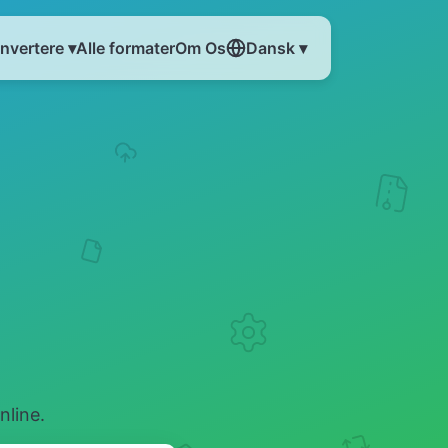
nvertere ▾
Alle formater
Om Os
Dansk ▾
nline.