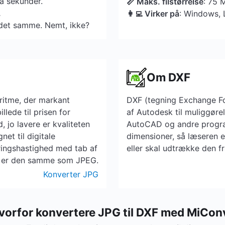
få sekunder.
📏 Maks. filstørrelse
: 75 
.
👩‍💻 Virker på
: Windows, 
et samme. Nemt, ikke?
Om DXF
ritme, der markant
DXF (tegning Exchange Fo
llede til prisen for
af Autodesk til muliggørel
, jo lavere er kvaliteten
AutoCAD og andre progra
net til digitale
dimensioner, så læseren 
ringshastighed med tab af
eller skal udtrække den f
PG er den samme som JPEG.
Konverter JPG
vorfor konvertere JPG til DXF med MiCon