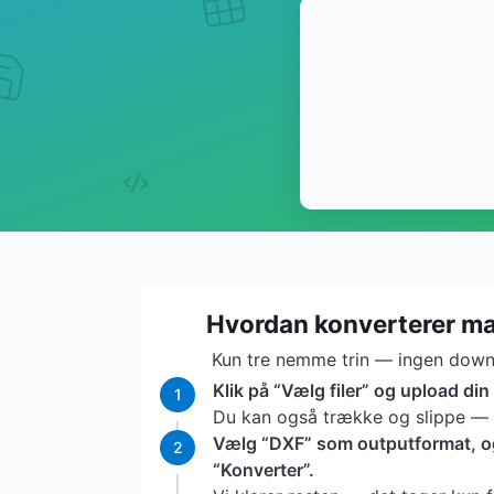
Hvordan konverterer ma
Kun tre nemme trin — ingen downl
Klik på “Vælg filer” og upload din 
1
Du kan også trække og slippe — vi
Vælg “DXF” som outputformat, og 
2
“Konverter”.