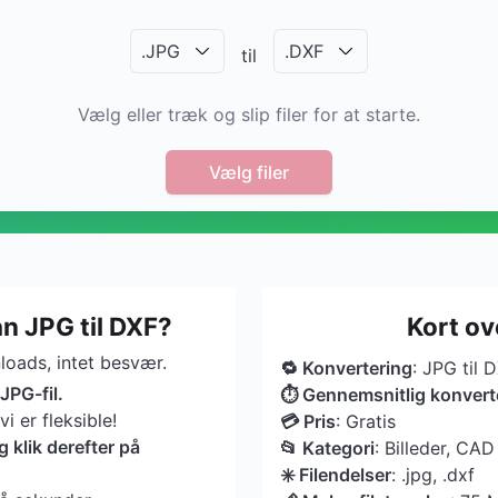
.
JPG
.
DXF
til
Vælg eller træk og slip filer for at starte.
Vælg filer
n JPG til DXF?
Kort ov
oads, intet besvær.
🔁 Konvertering
: JPG til 
JPG-fil.
⏱ Gennemsnitlig konvert
 er fleksible!
💳 Pris
: Gratis
klik derefter på
📂 Kategori
: Billeder, CAD
✳️ Filendelser
: .jpg, .dxf