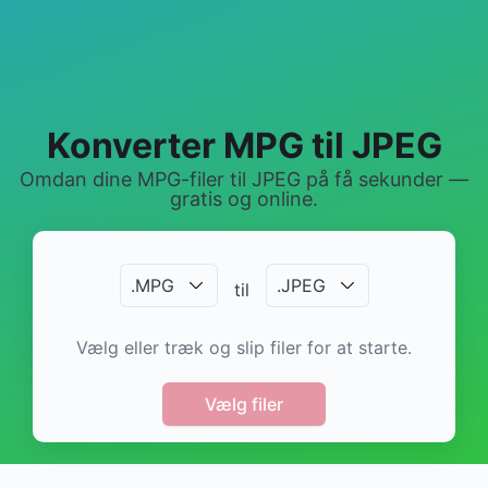
Konverter MPG til JPEG
Omdan dine MPG-filer til JPEG på få sekunder —
gratis og online.
.
MPG
.
JPEG
til
Vælg eller træk og slip filer for at starte.
Vælg filer