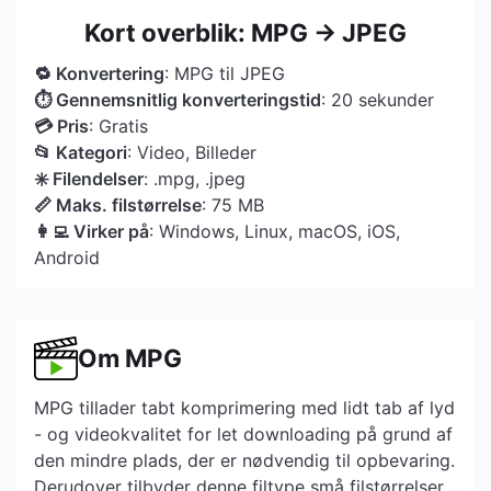
Kort overblik: MPG → JPEG
🔁 Konvertering
: MPG til JPEG
⏱ Gennemsnitlig konverteringstid
: 20 sekunder
💳 Pris
: Gratis
📂 Kategori
: Video, Billeder
✳️ Filendelser
: .mpg, .jpeg
📏 Maks. filstørrelse
: 75 MB
👩‍💻 Virker på
: Windows, Linux, macOS, iOS,
Android
Om MPG
MPG tillader tabt komprimering med lidt tab af lyd
- og videokvalitet for let downloading på grund af
den mindre plads, der er nødvendig til opbevaring.
Derudover tilbyder denne filtype små filstørrelser