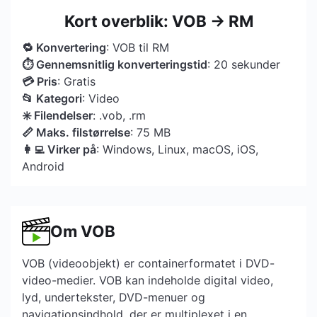
Kort overblik: VOB → RM
🔁 Konvertering
: VOB til RM
⏱ Gennemsnitlig konverteringstid
: 20 sekunder
💳 Pris
: Gratis
📂 Kategori
: Video
✳️ Filendelser
: .vob, .rm
📏 Maks. filstørrelse
: 75 MB
👩‍💻 Virker på
: Windows, Linux, macOS, iOS,
Android
Om VOB
VOB (videoobjekt) er containerformatet i DVD-
video-medier. VOB kan indeholde digital video,
lyd, undertekster, DVD-menuer og
navigationsindhold, der er multiplexet i en