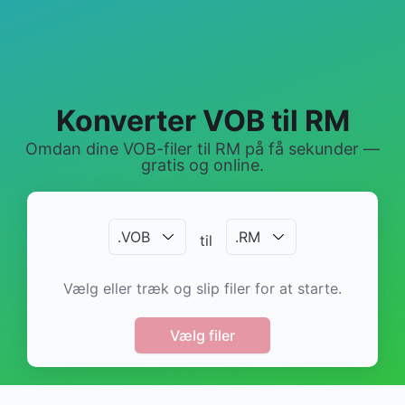
Konverter VOB til RM
Omdan dine VOB-filer til RM på få sekunder —
gratis og online.
.
VOB
.
RM
til
Vælg eller træk og slip filer for at starte.
Vælg filer