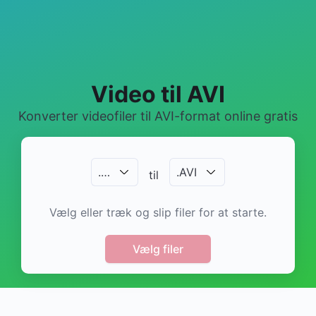
Video til AVI
Konverter videofiler til AVI-format online gratis
.
…
.
AVI
til
Vælg eller træk og slip filer for at starte.
Vælg filer