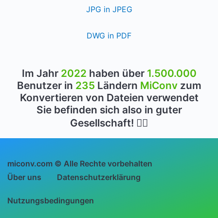
JPG in JPEG
DWG in PDF
Im Jahr
2022
haben über
1.500.000
Benutzer in
235
Ländern
MiConv
zum
Konvertieren von Dateien verwendet
Sie befinden sich also in guter
Gesellschaft! 👍🏻
miconv.com © Alle Rechte vorbehalten
Über uns
Datenschutzerklärung
Nutzungsbedingungen