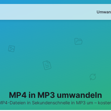
Umwand
MP4 in MP3 umwandeln
P4-Dateien in Sekundenschnelle in MP3 um – kosten