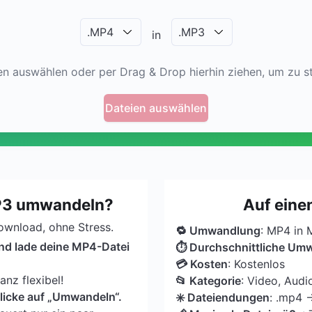
.
MP4
.
MP3
in
en auswählen oder per Drag & Drop hierhin ziehen, um zu st
Dateien auswählen
P3 umwandeln?
Auf eine
Download, ohne Stress.
🔁 Umwandlung
: MP4 in
und lade deine MP4-Datei
⏱ Durchschnittliche Um
💳 Kosten
: Kostenlos
nz flexibel!
📂 Kategorie
: Video, Audi
licke auf „Umwandeln“.
✳️ Dateiendungen
: .mp4 