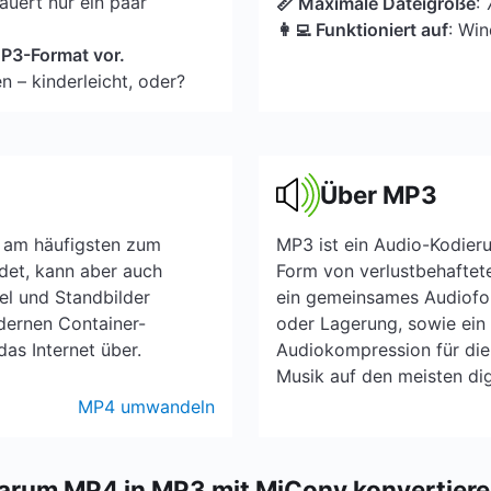
uert nur ein paar
📏 Maximale Dateigröße
:
👩‍💻 Funktioniert auf
: Wi
 MP3-Format vor.
n – kinderleicht, oder?
Über MP3
t am häufigsten zum
MP3 ist ein Audio-Kodieru
det, kann aber auch
Form von verlustbehaftet
el und Standbilder
ein gemeinsames Audiofo
dernen Container-
oder Lagerung, sowie ein 
as Internet über.
Audiokompression für di
Musik auf den meisten dig
MP4 umwandeln
rum MP4 in MP3 mit MiConv konvertier