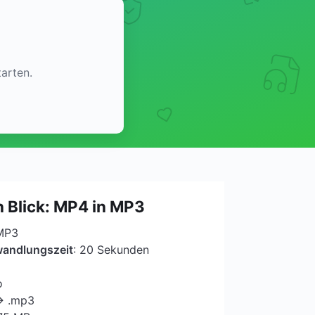
arten.
n Blick: MP4 in MP3
 MP3
wandlungszeit
: 20 Sekunden
o
→ .mp3