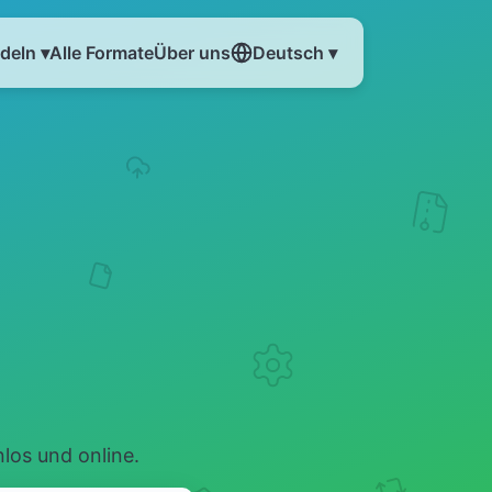
eln ▾
Alle Formate
Über uns
Deutsch ▾
los und online.