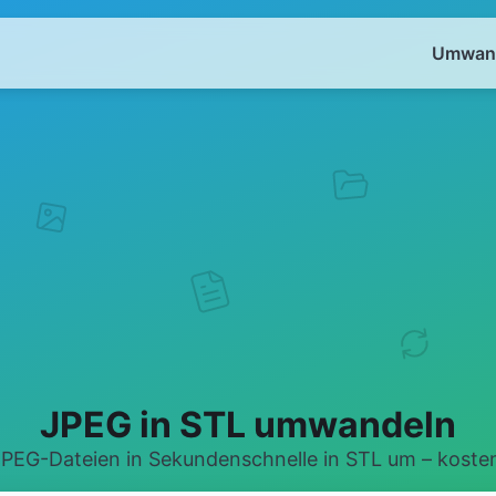
Umwand
JPEG in STL umwandeln
PEG-Dateien in Sekundenschnelle in STL um – kosten