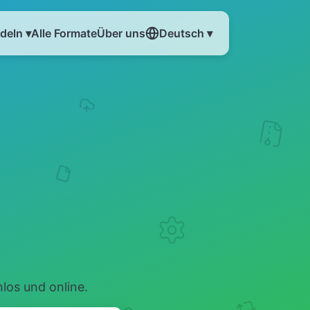
eln ▾
Alle Formate
Über uns
Deutsch ▾
los und online.