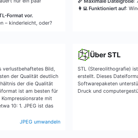
uert nur ein paar
📏 Maximale Dateigröße
:
👩‍💻 Funktioniert auf
: Wi
STL-Format vor.
n – kinderleicht, oder?
Über STL
verlustbehaftetes Bild,
STL (Stereolithografie) i
ten der Qualität deutlich
erstellt. Dieses Dateifor
ältnis der die Qualität
Softwarepaketen unterstüt
format ist am besten für
Druck und computergestüt
e Kompressionsrate mit
etwa 10: 1. JPEG ist das
JPEG umwandeln