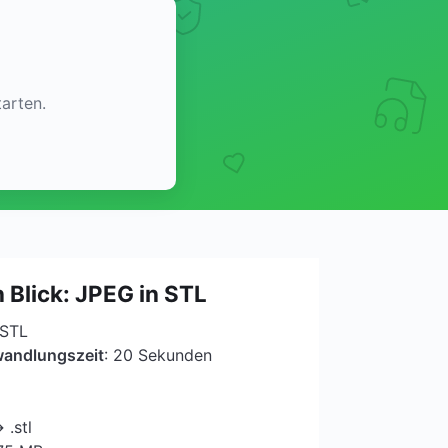
arten.
 Blick: JPEG in STL
 STL
wandlungszeit
: 20 Sekunden
 .stl