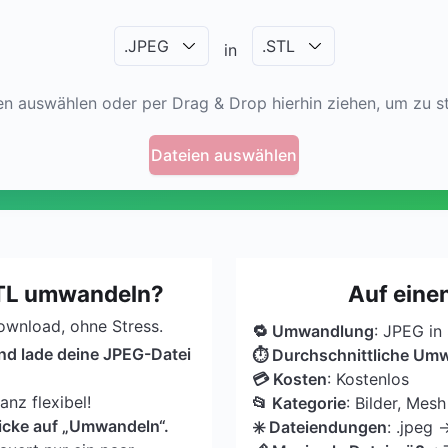
.
JPEG
.
STL
in
en auswählen oder per Drag & Drop hierhin ziehen, um zu st
Dateien auswählen
STL umwandeln?
Auf einen
Download, ohne Stress.
🔁 Umwandlung
: JPEG in
nd lade deine JPEG-Datei
⏱ Durchschnittliche Um
💳 Kosten
: Kostenlos
nz flexibel!
📂 Kategorie
: Bilder, Mesh
licke auf „Umwandeln“.
✳️ Dateiendungen
: .jpeg →