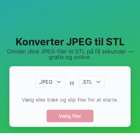
Konverter JPEG til STL
Omdan dine JPEG-filer til STL på få sekunder —
gratis og online.
.
JPEG
.
STL
til
Vælg eller træk og slip filer for at starte.
Vælg filer