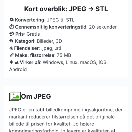
Kort overblik: JPEG → STL
🔁 Konvertering
: JPEG til STL
⏱ Gennemsnitlig konverteringstid
: 20 sekunder
💳 Pris
: Gratis
📂 Kategori
: Billeder, 3D
✳️ Filendelser
: .jpeg, .stl
📏 Maks. filstørrelse
: 75 MB
👩‍💻 Virker på
: Windows, Linux, macOS, iOS,
Android
Om JPEG
JPEG er en tabt billedkomprimeringsalgoritme, der
markant reducerer filstørrelsen på det originale
billede til prisen for kvalitet. Jo højere
komprimeringsforhold, jo lavere er kvaliteten af ​​