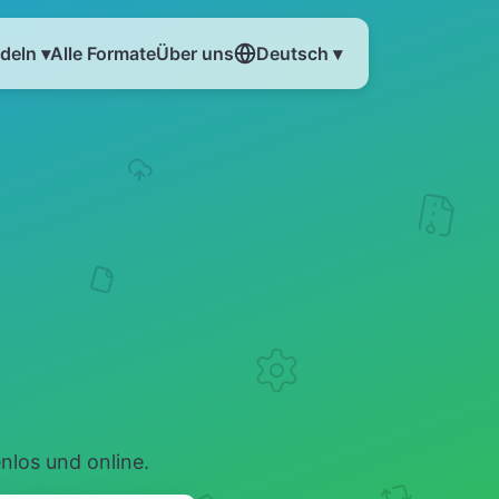
eln ▾
Alle Formate
Über uns
Deutsch ▾
los und online.