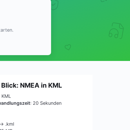
arten.
 Blick: NMEA in KML
n KML
wandlungszeit
: 20 Sekunden
 → .kml