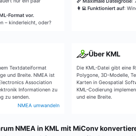
uert nur ein paar
📏 Maximale Dateigröße
:
👩‍💻 Funktioniert auf
: Wi
 KML-Format vor.
n – kinderleicht, oder?
Über KML
hem Textdateiformat
Die KML-Datei gibt eine R
nge und Breite. NMEA ist
Polygone, 3D-Modelle, Tex
lectronics Association
Karten in Geospatial Sof
ktronik Informationen zu
KML-Codierung implementi
g zu senden.
und eine Breite.
NMEA umwandeln
rum NMEA in KML mit MiConv konvertier