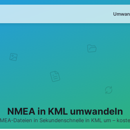
Umwand
NMEA in KML umwandeln
MEA-Dateien in Sekundenschnelle in KML um – kosten