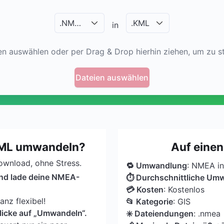
.
NMEA
.
KML
in
en auswählen oder per Drag & Drop hierhin ziehen, um zu st
Dateien auswählen
KML umwandeln?
Auf einen
Download, ohne Stress.
🔁 Umwandlung
: NMEA i
und lade deine NMEA-
⏱ Durchschnittliche Um
💳 Kosten
: Kostenlos
nz flexibel!
📂 Kategorie
: GIS
licke auf „Umwandeln“.
✳️ Dateiendungen
: .nmea