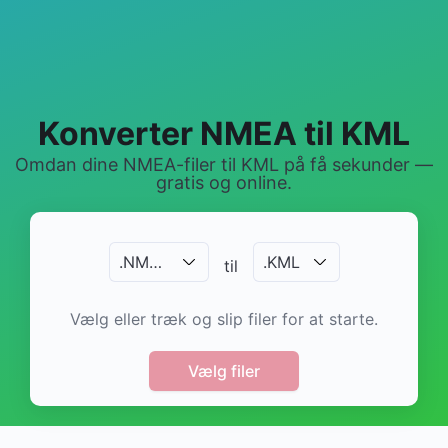
Konverter NMEA til KML
Omdan dine NMEA-filer til KML på få sekunder —
gratis og online.
.
NMEA
.
KML
til
Vælg eller træk og slip filer for at starte.
Vælg filer