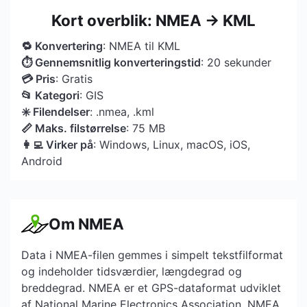
Kort overblik: NMEA → KML
🔁 Konvertering
: NMEA til KML
⏱ Gennemsnitlig konverteringstid
: 20 sekunder
💳 Pris
: Gratis
📂 Kategori
: GIS
✳️ Filendelser
: .nmea, .kml
📏 Maks. filstørrelse
: 75 MB
👩‍💻 Virker på
: Windows, Linux, macOS, iOS,
Android
Om NMEA
Data i NMEA-filen gemmes i simpelt tekstfilformat
og indeholder tidsværdier, længdegrad og
breddegrad. NMEA er et GPS-dataformat udviklet
af National Marine Electronics Association. NMEA