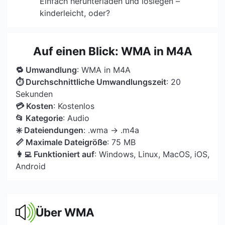
Einfach herunterladen und loslegen –
kinderleicht, oder?
Auf einen Blick: WMA in M4A
🔁 Umwandlung
: WMA in M4A
⏱ Durchschnittliche Umwandlungszeit
: 20
Sekunden
💳 Kosten
: Kostenlos
📂 Kategorie
: Audio
✳️ Dateiendungen
: .wma → .m4a
📏 Maximale Dateigröße
: 75 MB
👩‍💻 Funktioniert auf
: Windows, Linux, MacOS, iOS,
Android
Über WMA