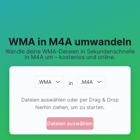
WMA in M4A umwandeln
Wandle deine WMA-Dateien in Sekundenschnelle
in M4A um – kostenlos und online.
.
WMA
.
M4A
in
Dateien auswählen oder per Drag & Drop
hierhin ziehen, um zu starten.
Dateien auswählen