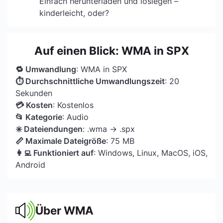
Einfach herunterladen und loslegen –
kinderleicht, oder?
Auf einen Blick: WMA in SPX
🔁 Umwandlung
: WMA in SPX
⏱ Durchschnittliche Umwandlungszeit
: 20
Sekunden
💳 Kosten
: Kostenlos
📂 Kategorie
: Audio
✳️ Dateiendungen
: .wma → .spx
📏 Maximale Dateigröße
: 75 MB
👩‍💻 Funktioniert auf
: Windows, Linux, MacOS, iOS,
Android
Über WMA