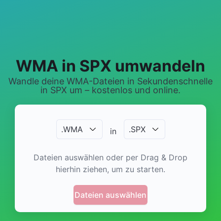
WMA in SPX umwandeln
Wandle deine WMA-Dateien in Sekundenschnelle
in SPX um – kostenlos und online.
.
WMA
.
SPX
in
Dateien auswählen oder per Drag & Drop
hierhin ziehen, um zu starten.
Dateien auswählen