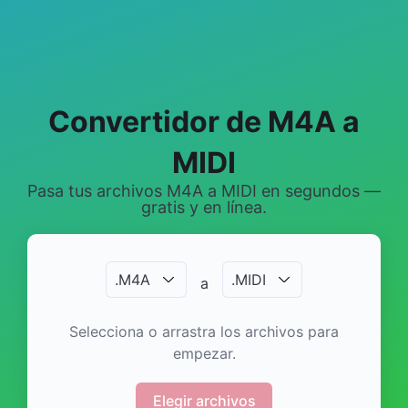
Convertidor de M4A a
MIDI
Pasa tus archivos M4A a MIDI en segundos —
gratis y en línea.
.
M4A
.
MIDI
a
Selecciona o arrastra los archivos para
empezar.
Elegir archivos