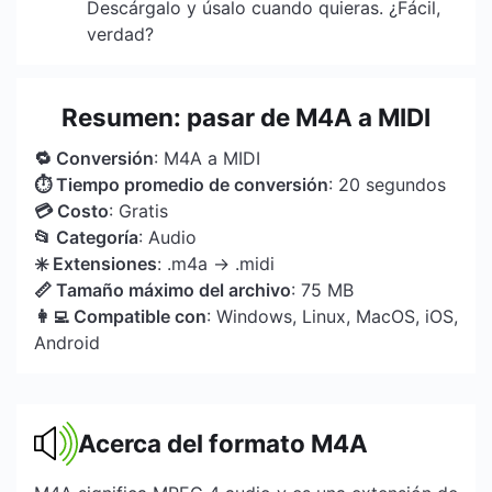
Descárgalo y úsalo cuando quieras. ¿Fácil,
verdad?
Resumen: pasar de M4A a MIDI
🔁 Conversión
: M4A a MIDI
⏱ Tiempo promedio de conversión
: 20 segundos
💳 Costo
: Gratis
📂 Categoría
: Audio
✳️ Extensiones
: .m4a → .midi
📏 Tamaño máximo del archivo
: 75 MB
👩‍💻 Compatible con
: Windows, Linux, MacOS, iOS,
Android
Acerca del formato M4A