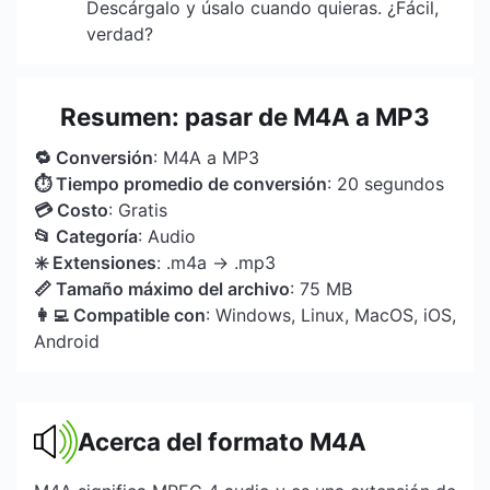
Descárgalo y úsalo cuando quieras. ¿Fácil,
verdad?
Resumen: pasar de M4A a MP3
🔁 Conversión
: M4A a MP3
⏱ Tiempo promedio de conversión
: 20 segundos
💳 Costo
: Gratis
📂 Categoría
: Audio
✳️ Extensiones
: .m4a → .mp3
📏 Tamaño máximo del archivo
: 75 MB
👩‍💻 Compatible con
: Windows, Linux, MacOS, iOS,
Android
Acerca del formato M4A