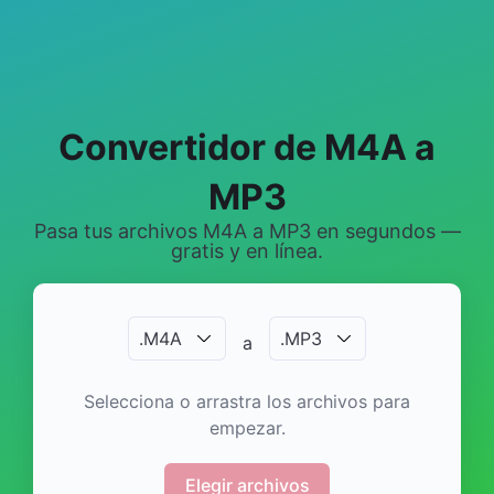
Convertidor de M4A a
MP3
Pasa tus archivos M4A a MP3 en segundos —
gratis y en línea.
.
M4A
.
MP3
a
Selecciona o arrastra los archivos para
empezar.
Elegir archivos