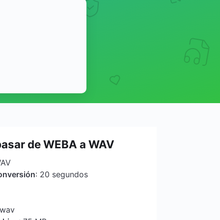
pasar de WEBA a WAV
WAV
onversión
: 20 segundos
.wav