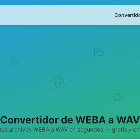
Convertido
Convertidor de WEBA a WAV
tus archivos WEBA a WAV en segundos — gratis y en 