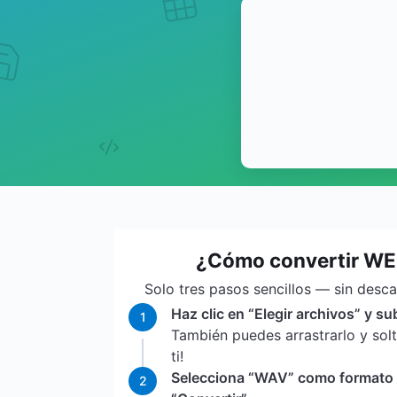
¿Cómo convertir W
Solo tres pasos sencillos — sin desc
Haz clic en “Elegir archivos” y s
1
También puedes arrastrarlo y sol
ti!
Selecciona “WAV” como formato de
2