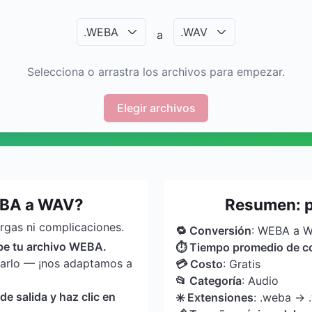
.
WEBA
.
WAV
a
Selecciona o arrastra los archivos para empezar.
Elegir archivos
EBA a WAV?
Resumen: 
argas ni complicaciones.
🔁 Conversión
: WEBA a 
ube tu archivo WEBA.
⏱ Tiempo promedio de c
tarlo — ¡nos adaptamos a
💳 Costo
: Gratis
📂 Categoría
: Audio
 salida y haz clic en
✳️ Extensiones
: .weba → 