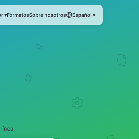
r ▾
Formatos
Sobre nosotros
Español ▾
línea.