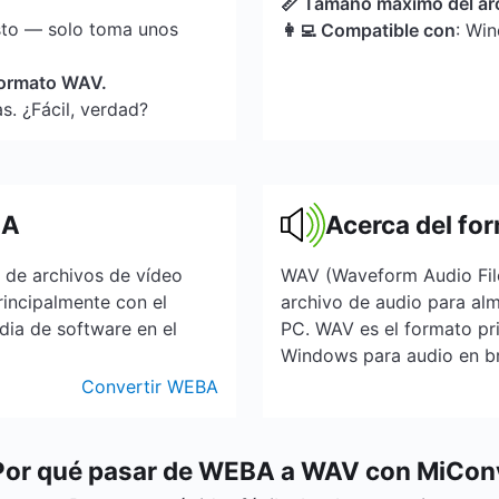
📏 Tamaño máximo del ar
sto — solo toma unos
👩‍💻 Compatible con
: Wi
 formato WAV.
s. ¿Fácil, verdad?
BA
Acerca del f
 de archivos de vídeo
WAV (Waveform Audio File
incipalmente con el
archivo de audio para alm
ia de software en el
PC. WAV es el formato pri
Windows para audio en bru
Convertir WEBA
Por qué pasar de WEBA a WAV con MiCon