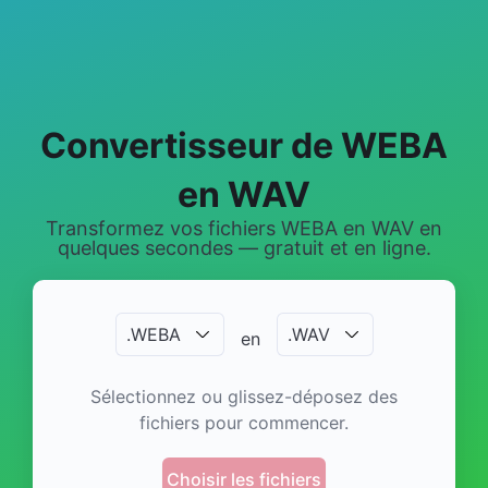
Convertisseur de WEBA
en WAV
Transformez vos fichiers WEBA en WAV en
quelques secondes — gratuit et en ligne.
.
WEBA
.
WAV
en
Sélectionnez ou glissez-déposez des
fichiers pour commencer.
Choisir les fichiers