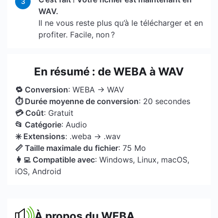
3
WAV.
Il ne vous reste plus qu’à le télécharger et en
profiter. Facile, non ?
En résumé : de WEBA à WAV
🔁 Conversion
: WEBA → WAV
⏱ Durée moyenne de conversion
: 20 secondes
💳 Coût
: Gratuit
📂 Catégorie
: Audio
✳️ Extensions
: .weba → .wav
📏 Taille maximale du fichier
: 75 Mo
👩‍💻 Compatible avec
: Windows, Linux, macOS,
iOS, Android
À propos du WEBA