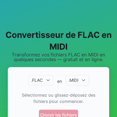
Convertisseur de FLAC en
MIDI
Transformez vos fichiers FLAC en MIDI en
quelques secondes — gratuit et en ligne.
.
FLAC
.
MIDI
en
Sélectionnez ou glissez-déposez des
fichiers pour commencer.
Choisir les fichiers