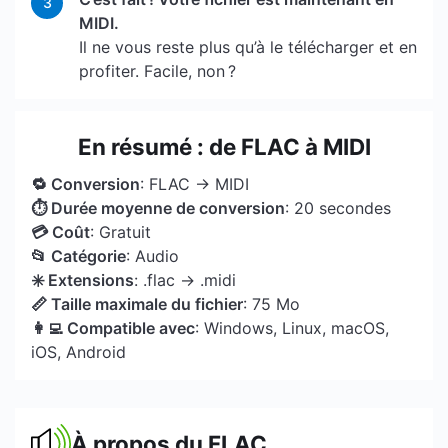
3
MIDI.
Il ne vous reste plus qu’à le télécharger et en
profiter. Facile, non ?
En résumé : de FLAC à MIDI
🔁 Conversion
: FLAC → MIDI
⏱ Durée moyenne de conversion
: 20 secondes
💳 Coût
: Gratuit
📂 Catégorie
: Audio
✳️ Extensions
: .flac → .midi
📏 Taille maximale du fichier
: 75 Mo
👩‍💻 Compatible avec
: Windows, Linux, macOS,
iOS, Android
À propos du FLAC