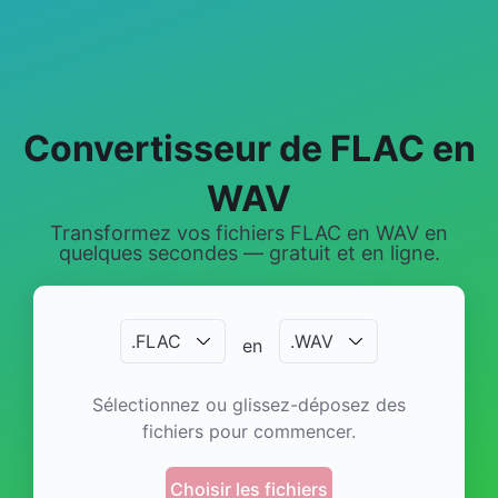
Convertisseur de FLAC en
WAV
Transformez vos fichiers FLAC en WAV en
quelques secondes — gratuit et en ligne.
.
FLAC
.
WAV
en
Sélectionnez ou glissez-déposez des
fichiers pour commencer.
Choisir les fichiers