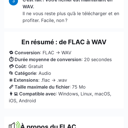
3
WAV.
Il ne vous reste plus qu’à le télécharger et en
profiter. Facile, non ?
En résumé : de FLAC à WAV
🔁 Conversion
: FLAC → WAV
⏱ Durée moyenne de conversion
: 20 secondes
💳 Coût
: Gratuit
📂 Catégorie
: Audio
✳️ Extensions
: .flac → .wav
📏 Taille maximale du fichier
: 75 Mo
👩‍💻 Compatible avec
: Windows, Linux, macOS,
iOS, Android
À propos du FLAC