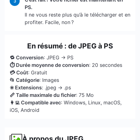
3
PS.
Il ne vous reste plus qu’à le télécharger et en
profiter. Facile, non ?
En résumé : de JPEG à PS
🔁 Conversion
: JPEG → PS
⏱ Durée moyenne de conversion
: 20 secondes
💳 Coût
: Gratuit
📂 Catégorie
: Images
✳️ Extensions
: .jpeg → .ps
📏 Taille maximale du fichier
: 75 Mo
👩‍💻 Compatible avec
: Windows, Linux, macOS,
iOS, Android
À propos du JPEG