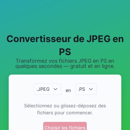
Convertisseur de JPEG en
PS
Transformez vos fichiers JPEG en PS en
quelques secondes — gratuit et en ligne.
.
JPEG
.
PS
en
Sélectionnez ou glissez-déposez des
fichiers pour commencer.
Choisir les fichiers