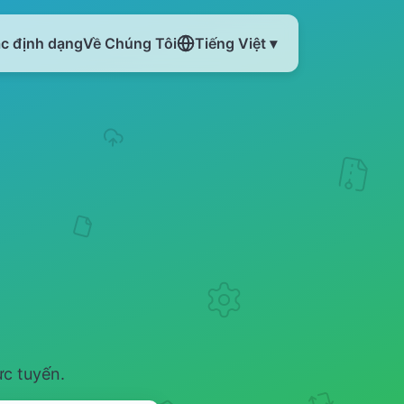
ác định dạng
Về Chúng Tôi
Tiếng Việt ▾
ực tuyến.