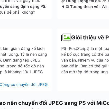
chỉ mất vài giây thôi.
📏 Dung lượng tối đa
: 75
huyển sang định dạng PS.
👩‍💻 Tương thích với
: Wi
 Quá dễ phải không?
Giới thiệu về 
t làm giảm đáng kể kích
PS (PostScript) là một lo
chất lượng. Tỷ lệ nén càng
kế bố cục trang có thể b
p. Định dạng tệp JPEG
văn bản. Nhiệm vụ của nó 
số, trong đó tốc độ nén
bản để in. Bạn có thể gửi
ấp là khoảng 10: 1. JPEG
cần mở tệp đó trong ứng
Công cụ chuyển đổi JPEG
sao nên chuyển đổi JPEG sang PS với MiC