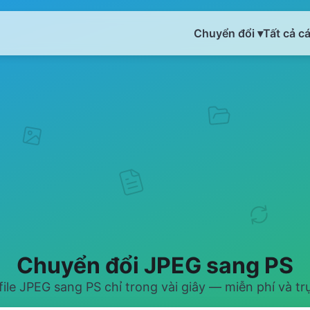
Chuyển đổi ▾
Tất cả c
Chuyển đổi JPEG sang PS
ile JPEG sang PS chỉ trong vài giây — miễn phí và tr