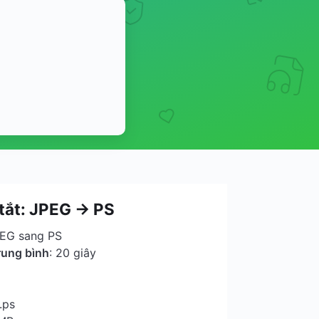
tắt: JPEG → PS
PEG sang PS
rung bình
: 20 giây
.ps