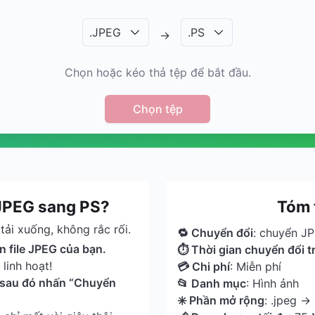
.
JPEG
.
PS
→
Chọn hoặc kéo thả tệp để bắt đầu.
Chọn tệp
 JPEG sang PS?
Tóm 
ải xuống, không rắc rối.
🔁 Chuyển đổi
: chuyển J
n file JPEG của bạn.
⏱ Thời gian chuyển đổi t
linh hoạt!
💳 Chi phí
: Miễn phí
, sau đó nhấn “Chuyển
📂 Danh mục
: Hình ảnh
✳️ Phần mở rộng
: .jpeg → 