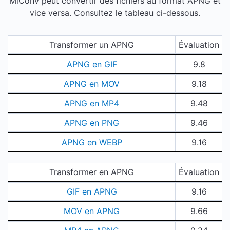
MiConv peut convertir des fichiers au format APNG et
vice versa. Consultez le tableau ci-dessous.
Transformer un APNG
Évaluation
APNG en GIF
9.8
APNG en MOV
9.18
APNG en MP4
9.48
APNG en PNG
9.46
APNG en WEBP
9.16
Transformer en APNG
Évaluation
GIF en APNG
9.16
MOV en APNG
9.66