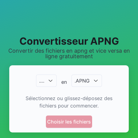
Convertisseur APNG
Convertir des fichiers en apng et vice versa en
ligne gratuitement
.
…
.
APNG
en
Sélectionnez ou glissez-déposez des
fichiers pour commencer.
Choisir les fichiers