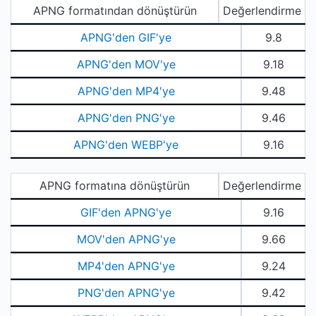
APNG formatından dönüştürün
Değerlendirme
APNG'den GIF'ye
9.8
APNG'den MOV'ye
9.18
APNG'den MP4'ye
9.48
APNG'den PNG'ye
9.46
APNG'den WEBP'ye
9.16
APNG formatına dönüştürün
Değerlendirme
GIF'den APNG'ye
9.16
MOV'den APNG'ye
9.66
MP4'den APNG'ye
9.24
PNG'den APNG'ye
9.42