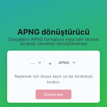
APNG dönüştürücü
Dosyaların APNG formatına veya tam tersine
ücretsiz çevrimiçi dönüştürülmesi
.
…
.
APNG
→
Başlamak için dosya seçin ya da sürükleyip
bırakın.
Dosya seç