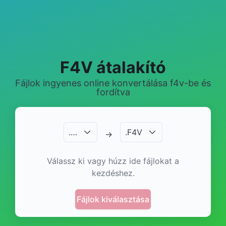
F4V átalakító
Fájlok ingyenes online konvertálása f4v-be és
fordítva
.
…
.
F4V
→
Válassz ki vagy húzz ide fájlokat a
kezdéshez.
Fájlok kiválasztása