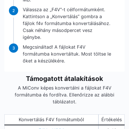
Válassza az „F4V”-t célformátumként.
2
Kattintson a „Konvertálás” gombra a
fájlok f4v formátumba konvertálásához.
Csak néhány másodpercet vesz
igénybe.
Megcsináltad! A fájlokat F4V
3
formátumba konvertáltuk. Most töltse le
őket a készülékére.
Támogatott átalakítások
A MiConv képes konvertálni a fájlokat F4V
formátumba és fordítva. Ellenőrizze az alábbi
táblázatot.
Konvertálás F4V formátumból
Értékelés