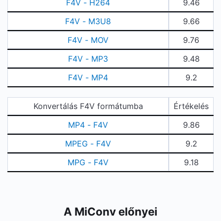
F4V - H264
9.46
F4V - M3U8
9.66
F4V - MOV
9.76
F4V - MP3
9.48
F4V - MP4
9.2
Konvertálás F4V formátumba
Értékelés
MP4 - F4V
9.86
MPEG - F4V
9.2
MPG - F4V
9.18
A MiConv előnyei