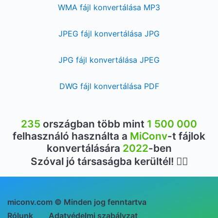
WMA fájl konvertálása MP3
JPEG fájl konvertálása JPG
JPG fájl konvertálása JPEG
DWG fájl konvertálása PDF
235
országban több mint
1 500 000
felhasználó használta a
MiConv
-t fájlok
konvertálására
2022
-ben
Szóval jó társaságba kerültél! 👍🏻
miconv.com © Minden jog fenntartva
Rólunk
Adatvédelmi szabályzat