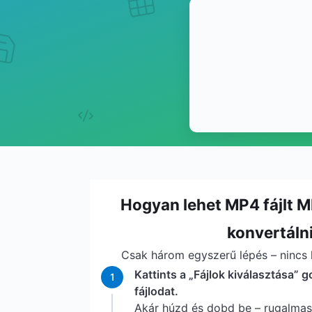
Hogyan lehet MP4 fájlt
konvertáln
Csak három egyszerű lépés – nincs l
Kattints a „Fájlok kiválasztása” 
1
fájlodat.
Akár húzd és dobd be – rugalma