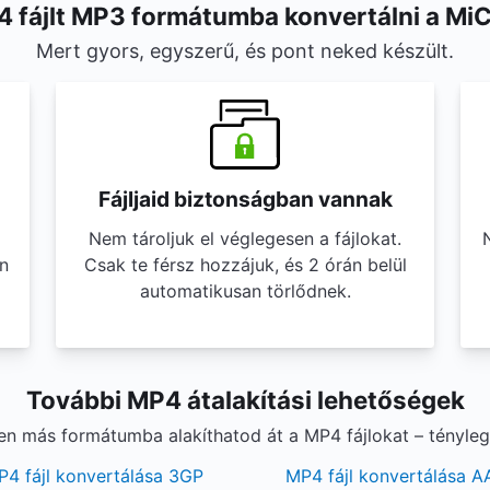
 fájlt MP3 formátumba konvertálni a Mi
Mert gyors, egyszerű, és pont neked készült.
Fájljaid biztonságban vannak
Nem tároljuk el véglegesen a fájlokat.
n
Csak te férsz hozzájuk, és 2 órán belül
automatikusan törlődnek.
További MP4 átalakítási lehetőségek
yen más formátumba alakíthatod át a MP4 fájlokat – tényle
P4 fájl konvertálása 3GP
MP4 fájl konvertálása 