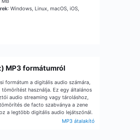
5 MB
erek
: Windows, Linux, macOS, iOS,
z) MP3 formátumról
i formátum a digitális audio számára,
tömörítést használja. Ez egy általános
tói audio streaming vagy tároláshoz,
o tömörítés de facto szabványa a zene
oz a legtöbb digitális audio lejátszónál.
MP3 átalakító