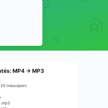
ntés: MP4 → MP3
3
: 20 másodperc
o
 .mp3