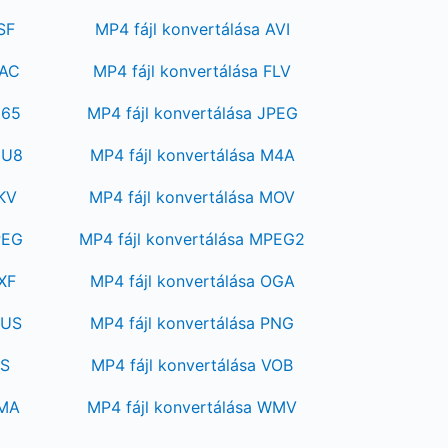
SF
MP4 fájl konvertálása AVI
LAC
MP4 fájl konvertálása FLV
265
MP4 fájl konvertálása JPEG
3U8
MP4 fájl konvertálása M4A
MKV
MP4 fájl konvertálása MOV
PEG
MP4 fájl konvertálása MPEG2
MXF
MP4 fájl konvertálása OGA
PUS
MP4 fájl konvertálása PNG
TS
MP4 fájl konvertálása VOB
WMA
MP4 fájl konvertálása WMV