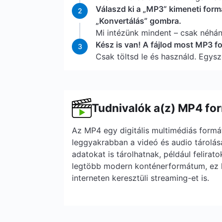
Válaszd ki a „MP3” kimeneti form
2
„Konvertálás” gombra.
Mi intézünk mindent – csak néhá
Kész is van! A fájlod most MP3 
3
Csak töltsd le és használd. Egysz
Tudnivalók a(z) MP4 fo
Az MP4 egy digitális multimédiás form
leggyakrabban a videó és audio tárolás
adatokat is tárolhatnak, például felirato
legtöbb modern konténerformátum, ez l
interneten keresztüli streaming-et is.