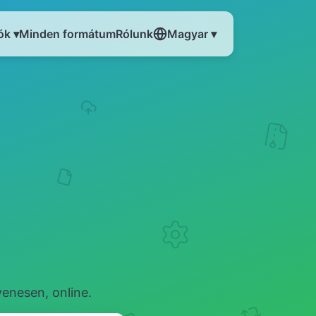
ók ▾
Minden formátum
Rólunk
Magyar ▾
enesen, online.