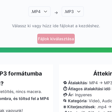
.
MP4
.
MP3
→
Válassz ki vagy húzz ide fájlokat a kezdéshez.
Fájlok kiválasztása
 MP3 formátumba
Átteki
i?
🔁 Átalakítás
: MP4 → MP
⏱ Átlagos átalakítási idő
etöltés, nincs macera.
💳 Ár
: Ingyenes
gombra, és töltsd fel a MP4
📂 Kategória
: Videó, Audi
✳️ Kiterjesztések
: .mp4 →
sak vagyunk!