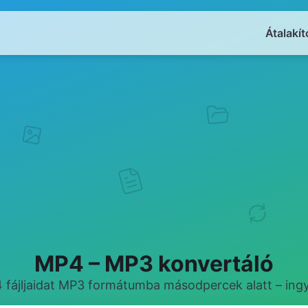
Átalakít
MP4 – MP3 konvertáló
4 fájljaidat MP3 formátumba másodpercek alatt – ingy