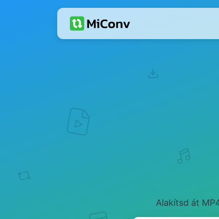
Alakítsd át MP