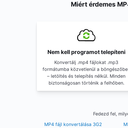
Miért érdemes MP4
Nem kell programot telepíteni
Konvertálj .mp4 fájlokat .mp3
formátumba közvetlenül a böngészőbe
– letöltés és telepítés nélkül. Minden
biztonságosan történik a felhőben.
Fedezd fel, mil
MP4 fájl konvertálása 3G2
M