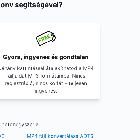
Conv segítségével?
Gyors, ingyenes és gondtalan
Néhány kattintással átalakíthatod a MP4
fájljaidat MP3 formátumba. Nincs
regisztráció, nincs korlát – teljesen
ingyenes.
g pofonegyszerű!
AAC
MP4 fájl konvertálása ADTS