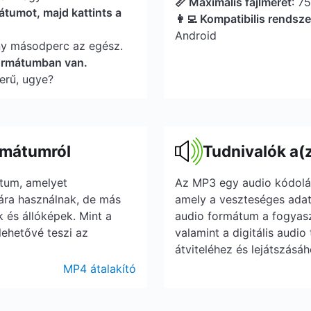
📏 Maximális fájlméret
: 7
átumot, majd kattints a
👩‍💻 Kompatibilis rendsz
Android
ny másodperc az egész.
formátumban van.
erű, ugye?
rmátumról
Tudnivalók a(
átum, amelyet
Az MP3 egy audio kódolás
ára használnak, de más
amely a veszteséges adat 
k és állóképek. Mint a
audio formátum a fogyasz
ehetővé teszi az
valamint a digitális audi
átviteléhez és lejátszásáh
MP4 átalakító