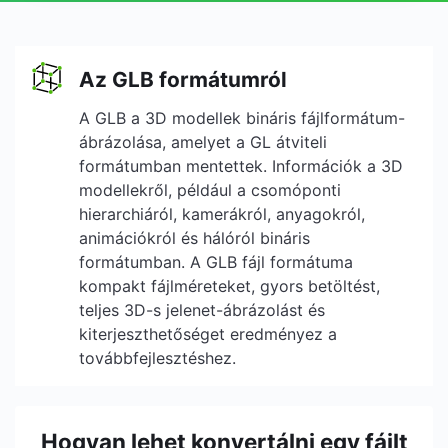
Az GLB formátumról
A GLB a 3D modellek bináris fájlformátum-
ábrázolása, amelyet a GL átviteli
formátumban mentettek. Információk a 3D
modellekről, például a csomóponti
hierarchiáról, kamerákról, anyagokról,
animációkról és hálóról bináris
formátumban. A GLB fájl formátuma
kompakt fájlméreteket, gyors betöltést,
teljes 3D-s jelenet-ábrázolást és
kiterjeszthetőséget eredményez a
továbbfejlesztéshez.
Hogyan lehet konvertálni egy fájlt