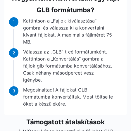
GLB formátumba?
Kattintson a „Fájlok kiválasztása”
1
gombra, és válassza ki a konvertálni
kívánt fájlokat. A maximális fájlméret 75
MB.
Válassza az „GLB”-t célformátumként.
2
Kattintson a „Konvertálás” gombra a
fájlok glb formátumba konvertálásához.
Csak néhány másodpercet vesz
igénybe.
Megcsináltad! A fájlokat GLB
3
formátumba konvertáltuk. Most töltse le
őket a készülékére.
Támogatott átalakítások