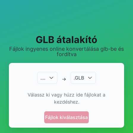
GLB átalakító
Fájlok ingyenes online konvertálása glb-be és
fordítva
.
…
.
GLB
→
Válassz ki vagy húzz ide fájlokat a
kezdéshez.
Fájlok kiválasztása