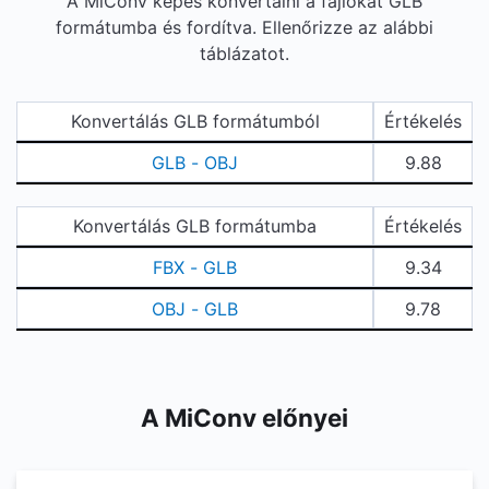
A MiConv képes konvertálni a fájlokat GLB
formátumba és fordítva. Ellenőrizze az alábbi
táblázatot.
Konvertálás GLB formátumból
Értékelés
GLB - OBJ
9.88
Konvertálás GLB formátumba
Értékelés
FBX - GLB
9.34
OBJ - GLB
9.78
A MiConv előnyei