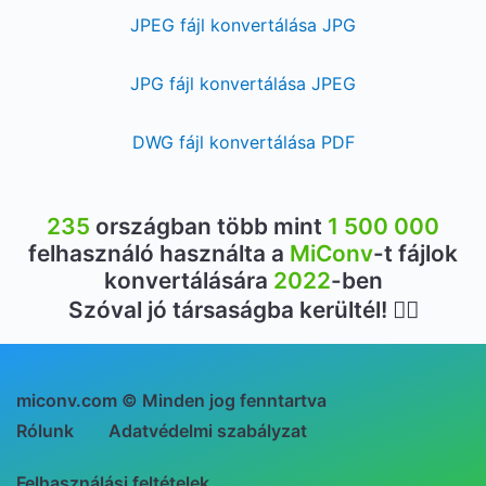
JPEG fájl konvertálása JPG
JPG fájl konvertálása JPEG
DWG fájl konvertálása PDF
235
országban több mint
1 500 000
felhasználó használta a
MiConv
-t fájlok
konvertálására
2022
-ben
Szóval jó társaságba kerültél! 👍🏻
miconv.com © Minden jog fenntartva
Rólunk
Adatvédelmi szabályzat
Felhasználási feltételek