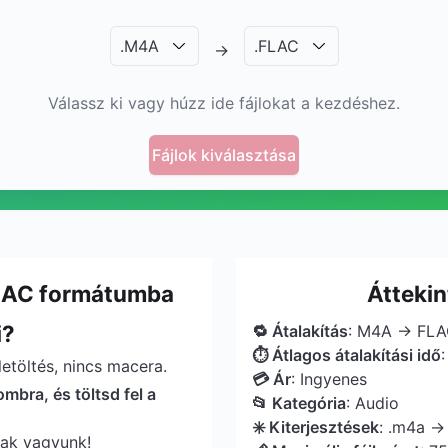
.
M4A
.
FLAC
→
Válassz ki vagy húzz ide fájlokat a kezdéshez.
Fájlok kiválasztása
FLAC formátumba
Átteki
i?
🔁 Átalakítás
: M4A → FL
⏱ Átlagos átalakítási idő
etöltés, nincs macera.
💳 Ár
: Ingyenes
ombra, és töltsd fel a
📂 Kategória
: Audio
✳️ Kiterjesztések
: .m4a → 
sak vagyunk!