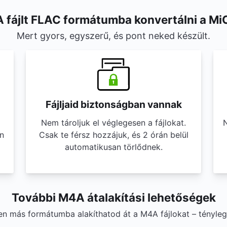
 fájlt FLAC formátumba konvertálni a Mi
Mert gyors, egyszerű, és pont neked készült.
Fájljaid biztonságban vannak
Nem tároljuk el véglegesen a fájlokat.
N
n
Csak te férsz hozzájuk, és 2 órán belül
automatikusan törlődnek.
További M4A átalakítási lehetőségek
yen más formátumba alakíthatod át a M4A fájlokat – tényle