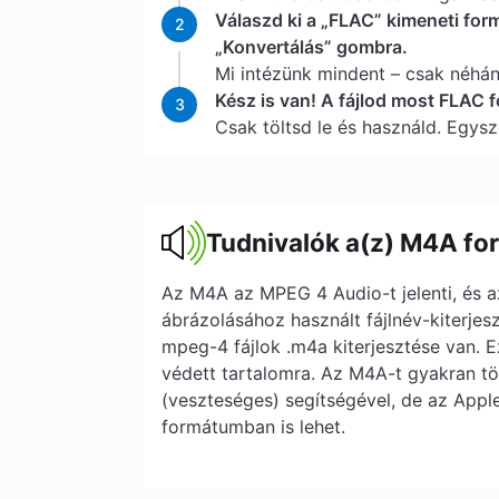
Válaszd ki a „FLAC” kimeneti for
2
„Konvertálás” gombra.
Mi intézünk mindent – csak néhá
Kész is van! A fájlod most FLAC
3
Csak töltsd le és használd. Egysz
Tudnivalók a(z) M4A fo
Az M4A az MPEG 4 Audio-t jelenti, és az
ábrázolásához használt fájlnév-kiterjes
mpeg-4 fájlok .m4a kiterjesztése van. 
védett tartalomra. Az M4A-t gyakran t
(veszteséges) segítségével, de az Apple
formátumban is lehet.