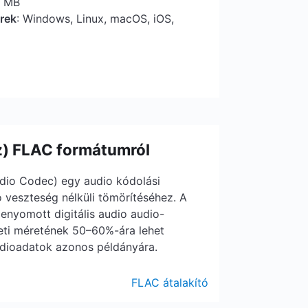
5 MB
erek
: Windows, Linux, macOS, iOS,
z) FLAC formátumról
dio Codec) egy audio kódolási
o veszteség nélküli tömörítéséhez. A
enyomott digitális audio audio-
deti méretének 50–60%-ára lehet
udioadatok azonos példányára.
FLAC átalakító