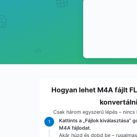
Hogyan lehet M4A fájlt 
konvertáln
Csak három egyszerű lépés – nincs l
Kattints a „Fájlok kiválasztása” g
1
M4A fájlodat.
Akár húzd és dobd be – rugalma