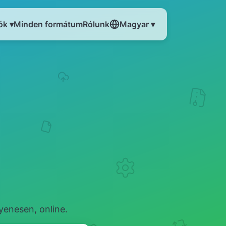
ók ▾
Minden formátum
Rólunk
Magyar ▾
yenesen, online.