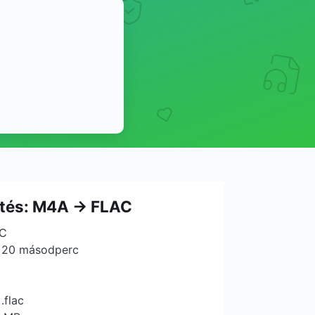
ntés: M4A → FLAC
AC
: 20 másodperc
.flac