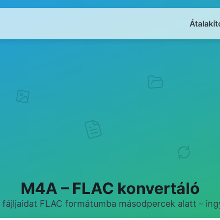
Átalakít
M4A – FLAC konvertáló
 fájljaidat FLAC formátumba másodpercek alatt – ing