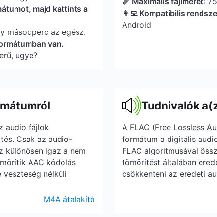
📏 Maximális fájlméret
: 7
mátumot, majd kattints a
👩‍💻 Kompatibilis rendsz
Android
ny másodperc az egész.
 formátumban van.
erű, ugye?
rmátumról
Tudnivalók a(
 audio fájlok
A FLAC (Free Lossless Au
ztés. Csak az audio-
formátum a digitális audi
Ez különösen igaz a nem
FLAC algoritmusával össz
ömörítik AAC kódolás
tömörítést általában ere
 veszteség nélküli
csökkenteni az eredeti a
M4A átalakító