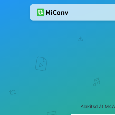
Alakítsd át M4A