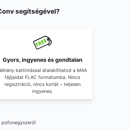
Conv segítségével?
Gyors, ingyenes és gondtalan
éhány kattintással átalakíthatod a M4A
fájljaidat FLAC formátumba. Nincs
regisztráció, nincs korlát – teljesen
ingyenes.
g pofonegyszerű!