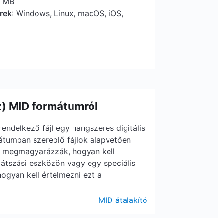
5 MB
erek
: Windows, Linux, macOS, iOS,
z) MID formátumról
l rendelkező fájl egy hangszeres digitális
rmátumban szereplő fájlok alapvetően
k megmagyarázzák, hogyan kell
ejátszási eszközön vagy egy speciális
ogyan kell értelmezni ezt a
MID átalakító