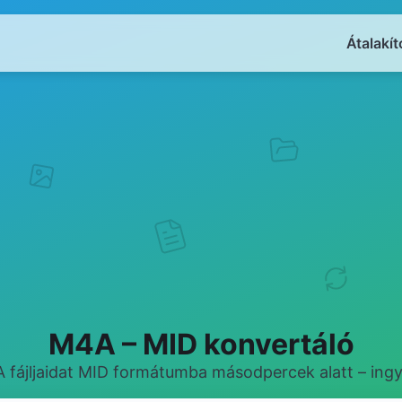
Átalakít
M4A – MID konvertáló
A fájljaidat MID formátumba másodpercek alatt – ingy