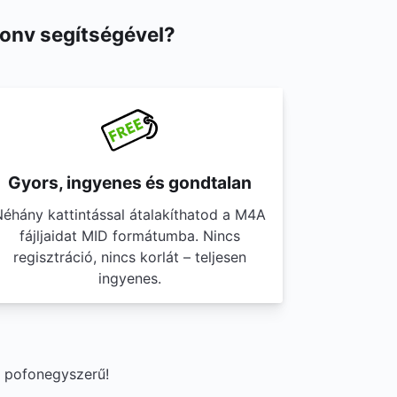
Conv segítségével?
Gyors, ingyenes és gondtalan
éhány kattintással átalakíthatod a M4A
fájljaidat MID formátumba. Nincs
regisztráció, nincs korlát – teljesen
ingyenes.
g pofonegyszerű!