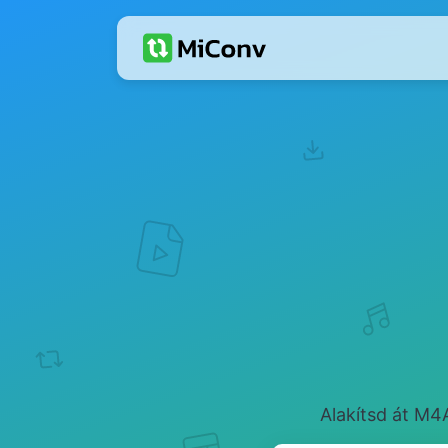
Alakítsd át M4