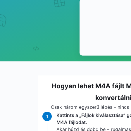
Hogyan lehet M4A fájlt 
konvertáln
Csak három egyszerű lépés – nincs l
Kattints a „Fájlok kiválasztása” g
1
M4A fájlodat.
Akár húzd és dobd be – rugalma