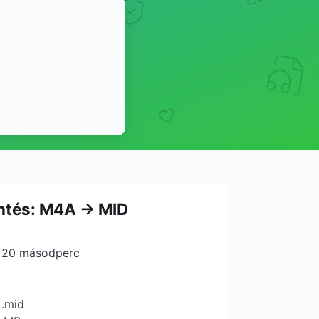
ntés: M4A → MID
: 20 másodperc
 .mid