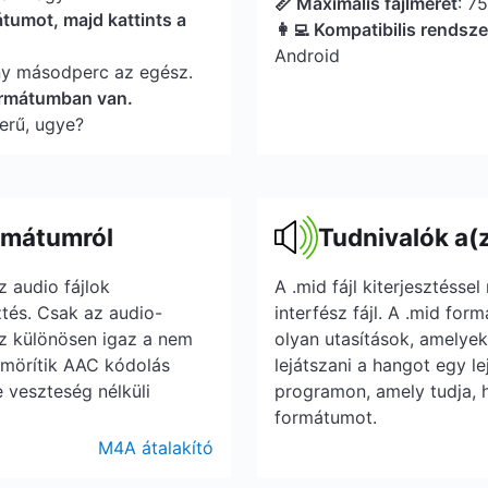
📏 Maximális fájlméret
: 7
átumot, majd kattints a
👩‍💻 Kompatibilis rendsz
Android
ny másodperc az egész.
formátumban van.
erű, ugye?
rmátumról
Tudnivalók a(
 audio fájlok
A .mid fájl kiterjesztésse
ztés. Csak az audio-
interfész fájl. A .mid fo
Ez különösen igaz a nem
olyan utasítások, amelye
ömörítik AAC kódolás
lejátszani a hangot egy l
 veszteség nélküli
programon, amely tudja, h
formátumot.
M4A átalakító