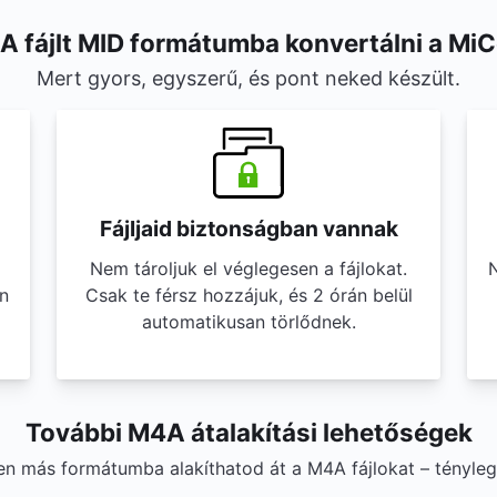
 fájlt MID formátumba konvertálni a Mi
Mert gyors, egyszerű, és pont neked készült.
Fájljaid biztonságban vannak
Nem tároljuk el véglegesen a fájlokat.
N
n
Csak te férsz hozzájuk, és 2 órán belül
automatikusan törlődnek.
További M4A átalakítási lehetőségek
yen más formátumba alakíthatod át a M4A fájlokat – tényle