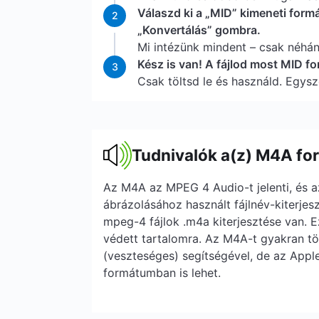
Válaszd ki a „MID” kimeneti form
2
„Konvertálás” gombra.
Mi intézünk mindent – csak néhá
Kész is van! A fájlod most MID 
3
Csak töltsd le és használd. Egysz
Tudnivalók a(z) M4A fo
Az M4A az MPEG 4 Audio-t jelenti, és az
ábrázolásához használt fájlnév-kiterjes
mpeg-4 fájlok .m4a kiterjesztése van. 
védett tartalomra. Az M4A-t gyakran t
(veszteséges) segítségével, de az Apple
formátumban is lehet.