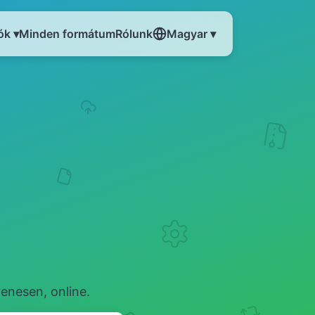
ók ▾
Minden formátum
Rólunk
Magyar ▾
enesen, online.