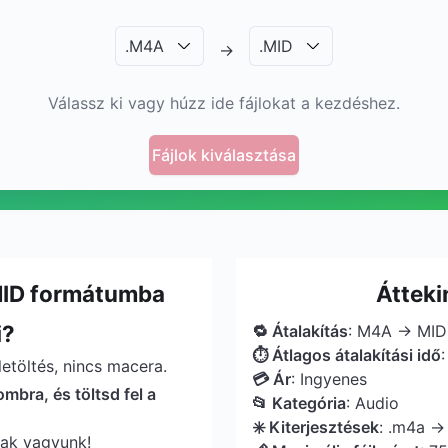
.
M4A
.
MID
→
Válassz ki vagy húzz ide fájlokat a kezdéshez.
Fájlok kiválasztása
MID formátumba
Átteki
i?
🔁 Átalakítás
: M4A → MID
⏱ Átlagos átalakítási idő
etöltés, nincs macera.
💳 Ár
: Ingyenes
ombra, és töltsd fel a
📂 Kategória
: Audio
✳️ Kiterjesztések
: .m4a →
sak vagyunk!