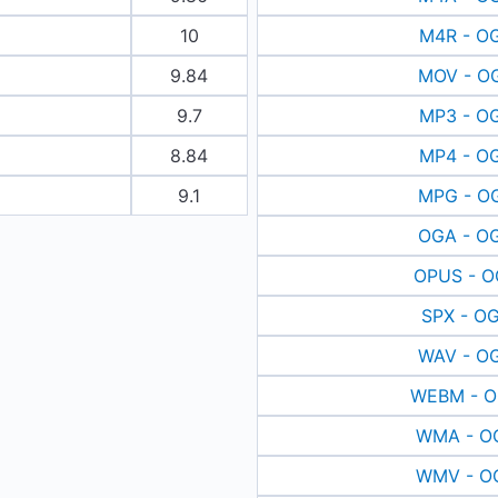
10
M4R - O
9.84
MOV - O
9.7
MP3 - O
8.84
MP4 - O
9.1
MPG - O
OGA - O
OPUS - 
SPX - O
WAV - O
WEBM - 
WMA - O
WMV - O