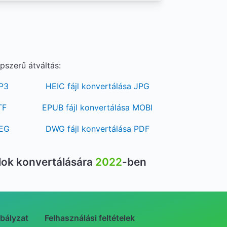
pszerű átváltás:
MP3
HEIC fájl konvertálása JPG
TF
EPUB fájl konvertálása MOBI
PEG
DWG fájl konvertálása PDF
jlok konvertálására
2022
-ben
bályzat
Felhasználási feltételek