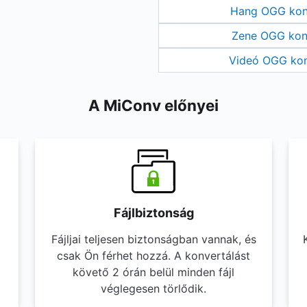
Hang OGG kon
Zene OGG kon
Videó OGG kon
A MiConv előnyei
Fájlbiztonság
Fájljai teljesen biztonságban vannak, és
csak Ön férhet hozzá. A konvertálást
követő 2 órán belül minden fájl
véglegesen törlődik.