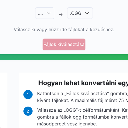
.
…
.
OGG
→
Válassz ki vagy húzz ide fájlokat a kezdéshez.
Fájlok kiválasztása
Hogyan lehet konvertálni eg
Kattintson a „Fájlok kiválasztása” gombra,
1
kívánt fájlokat. A maximális fájlméret 75 
Válassza az „OGG”-t célformátumként. Kat
2
gombra a fájlok ogg formátumba konvert
másodpercet vesz igénybe.
s