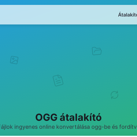
Átalakít
OGG átalakító
Fájlok ingyenes online konvertálása ogg-be és fordítv