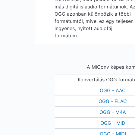
más digitális audio formátumok. A
OGG azonban különbözik a többi
formátumtól, mivel ez egy teljesen
ingyenes, nyitott audiofájl
formátum.
A MiConv képes konve
Konvertálás OGG formát
OGG - AAC
OGG - FLAC
OGG - M4A
OGG - MID
OGG - MIDI