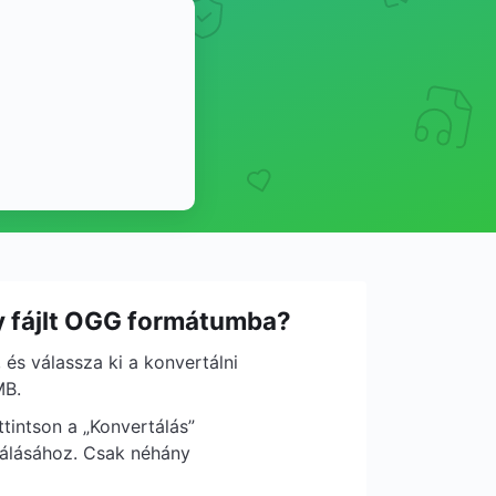
y fájlt OGG formátumba?
 és válassza ki a konvertálni
MB.
tintson a „Konvertálás”
álásához. Csak néhány