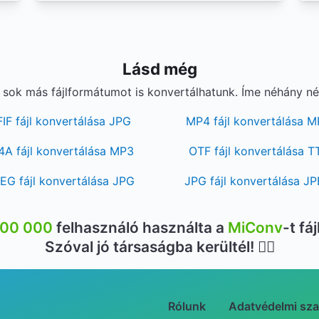
Lásd még
sok más fájlformátumot is konvertálhatunk. Íme néhány né
FIF fájl konvertálása JPG
MP4 fájl konvertálása 
A fájl konvertálása MP3
OTF fájl konvertálása T
EG fájl konvertálása JPG
JPG fájl konvertálása J
500 000
felhasználó használta a
MiConv
-t fá
Szóval jó társaságba kerültél! 👍🏻
Rólunk
Adatvédelmi sza