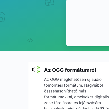
Az OGG formátumról
Az OGG meglehetősen új audio
tömörítési formátum. Nagyjából
összehasonlítható más
formátumokkal, amelyeket digitális
zene tárolására és lejátszására
használnak, mint például az MP3 é