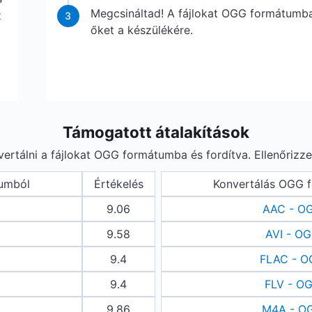
Megcsináltad! A fájlokat OGG formátumba 
z
3
őket a készülékére.
Támogatott átalakítások
rtálni a fájlokat OGG formátumba és fordítva. Ellenőrizze 
umból
Értékelés
Konvertálás OGG 
9.06
AAC - O
9.58
AVI - O
9.4
FLAC - 
9.4
FLV - O
9.86
M4A - O