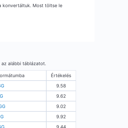
konvertáltuk. Most töltse le
az alábbi táblázatot.
formátumba
Értékelés
GG
9.58
GG
9.62
OGG
9.02
GG
9.92
GG
9.44