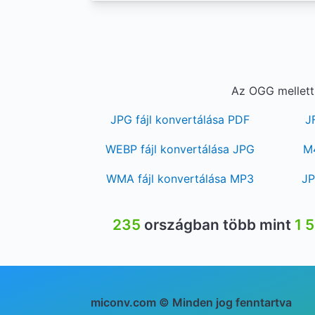
Az OGG mellett 
JPG fájl konvertálása PDF
J
WEBP fájl konvertálása JPG
M4
WMA fájl konvertálása MP3
JP
235
országban több mint
1 
miconv.com © Minden jog fenntartva