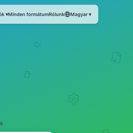
ók ▾
Minden formátum
Rólunk
Magyar ▾
a