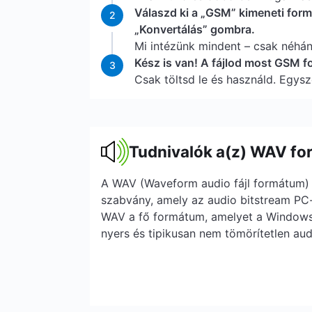
Válaszd ki a „GSM” kimeneti form
2
„Konvertálás” gombra.
Mi intézünk mindent – csak néhá
Kész is van! A fájlod most GSM 
3
Csak töltsd le és használd. Egysz
Tudnivalók a(z) WAV fo
A WAV (Waveform audio fájl formátum) 
szabvány, amely az audio bitstream PC-
WAV a fő formátum, amelyet a Window
nyers és tipikusan nem tömörítetlen au