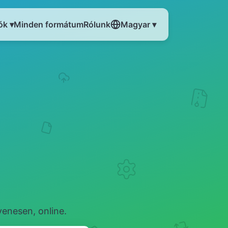
ók ▾
Minden formátum
Rólunk
Magyar ▾
enesen, online.