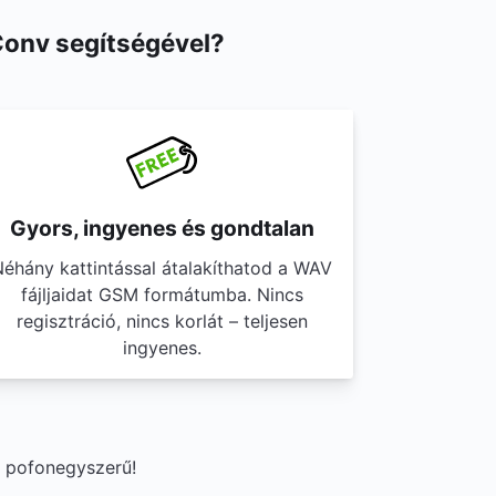
Conv segítségével?
Gyors, ingyenes és gondtalan
éhány kattintással átalakíthatod a WAV
fájljaidat GSM formátumba. Nincs
regisztráció, nincs korlát – teljesen
ingyenes.
g pofonegyszerű!