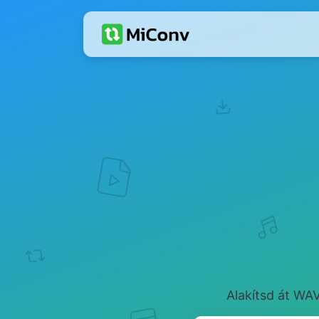
Alakítsd át WA