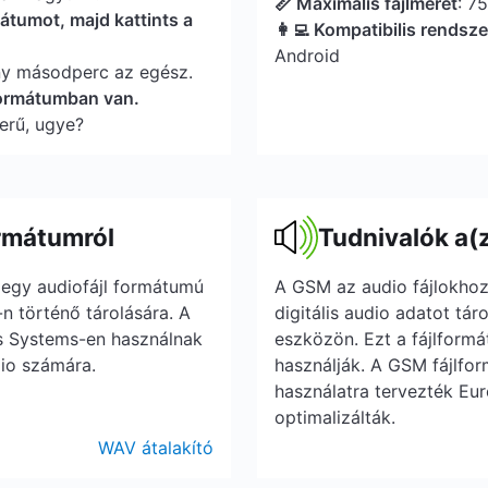
📏 Maximális fájlméret
: 7
átumot, majd kattints a
👩‍💻 Kompatibilis rendsz
Android
ny másodperc az egész.
formátumban van.
erű, ugye?
rmátumról
Tudnivalók a(
egy audiofájl formátumú
A GSM az audio fájlokhoz 
n történő tárolására. A
digitális audio adatot tá
s Systems-en használnak
eszközön. Ezt a fájlformá
dio számára.
használják. A GSM fájlfor
használatra tervezték Eu
optimalizálták.
WAV átalakító