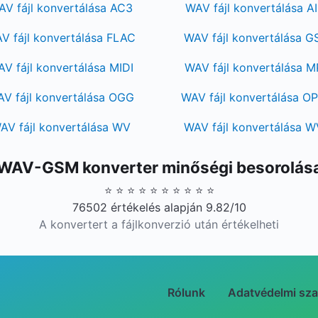
V fájl konvertálása AC3
WAV fájl konvertálása A
V fájl konvertálása FLAC
WAV fájl konvertálása 
V fájl konvertálása MIDI
WAV fájl konvertálása 
V fájl konvertálása OGG
WAV fájl konvertálása O
AV fájl konvertálása WV
WAV fájl konvertálása 
WAV-GSM konverter minőségi besorolás
⭐ ⭐ ⭐ ⭐ ⭐ ⭐ ⭐ ⭐ ⭐ ⭐
76502 értékelés alapján 9.82/10
A konvertert a fájlkonverzió után értékelheti
Rólunk
Adatvédelmi sza