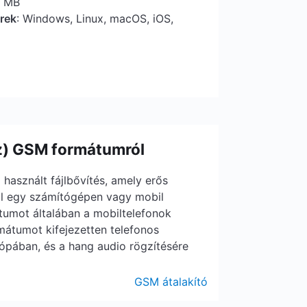
5 MB
erek
: Windows, Linux, macOS, iOS,
z) GSM formátumról
használt fájlbővítés, amely erős
rol egy számítógépen vagy mobil
tumot általában a mobiltelefonok
mátumot kifejezetten telefonos
rópában, és a hang audio rögzítésére
GSM átalakító