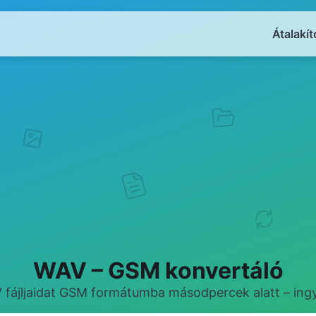
Átalakít
WAV – GSM konvertáló
V fájljaidat GSM formátumba másodpercek alatt – ingy