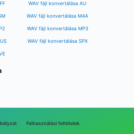
IFF
WAV fájl konvertálása AU
GSM
WAV fájl konvertálása M4A
MP2
WAV fájl konvertálása MP3
PUS
WAV fájl konvertálása SPX
WVE
a
bályzat
Felhasználási feltételek