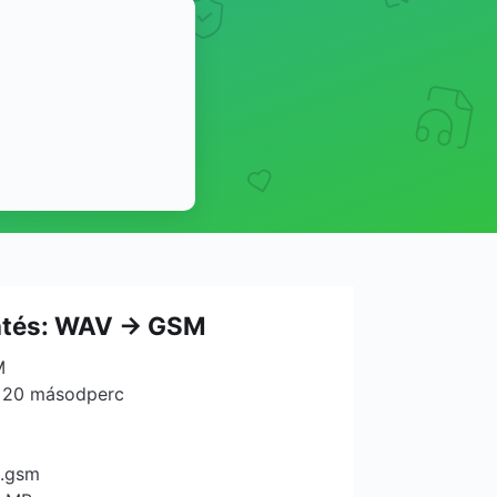
ntés: WAV → GSM
M
: 20 másodperc
 .gsm