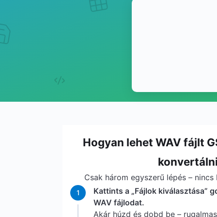
Hogyan lehet WAV fájlt
konvertáln
Csak három egyszerű lépés – nincs l
Kattints a „Fájlok kiválasztása” g
1
WAV fájlodat.
Akár húzd és dobd be – rugalma