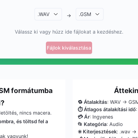
.
WAV
.
GSM
→
Válassz ki vagy húzz ide fájlokat a kezdéshez.
Fájlok kiválasztása
 GSM formátumba
Átteki
i?
🔁 Átalakítás
: WAV → GS
⏱ Átlagos átalakítási idő
etöltés, nincs macera.
💳 Ár
: Ingyenes
ombra, és töltsd fel a
📂 Kategória
: Audio
✳️ Kiterjesztések
: .wav →
sak vagyunk!