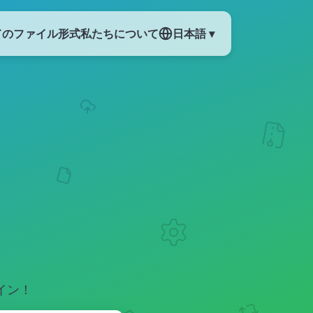
てのファイル形式
私たちについて
日本語 ▾
イン！