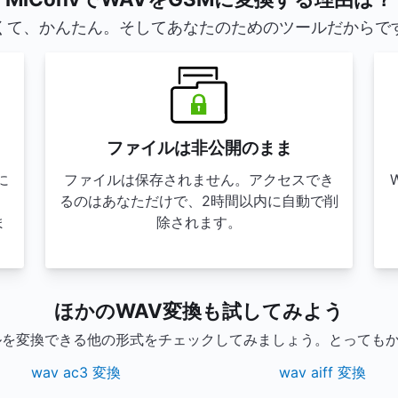
くて、かんたん。そしてあなたのためのツールだからで
ファイルは非公開のまま
に
ファイルは保存されません。アクセスでき
るのはあなただけで、2時間以内に自動で削
ま
除されます。
ほかのWAV変換も試してみよう
ルを変換できる他の形式をチェックしてみましょう。とっても
wav ac3 変換
wav aiff 変換