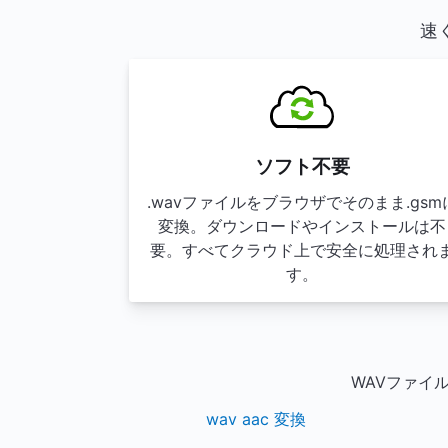
速
ソフト不要
.wavファイルをブラウザでそのまま.gsm
変換。ダウンロードやインストールは不
要。すべてクラウド上で安全に処理され
す。
WAVファイ
wav aac 変換