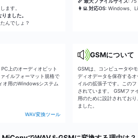
📏 最大ファイルサイズ
: 7
了します。
👩‍💻 対応OS
: Windows、
なりました。
んたんでしょ？
GSMについて
、PC上のオーディオビット
GSMは、コンピュータや
ファイルフォーマット規格で
ディオデータを保存するオ
オ用のWindowsシステム
イルの拡張子です。このフ
。
されています。 GSMフ
用のために設計されており
ました。
WAV変換ツール
MiConvでWAVをGSMに変換する理由は？