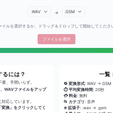
.
WAV
.
GSM
→
ァイルを選択するか、ドラッグ＆ドロップして開始してくださ
ファイルを選択
するには？
一覧
不要、手間いらず。
🔁 変換形式
: WAV → GSM
、WAVファイルをアップ
⏱ 平均変換時間
: 20秒
💳 料金
: 無料
に対応しています。
📂 カテゴリ
: 音声
「変換」をクリックしてく
✳️ 拡張子
: .wav → .gsm