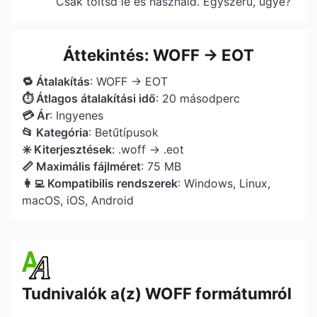
Csak töltsd le és használd. Egyszerű, ugye?
Áttekintés: WOFF → EOT
🔁 Átalakítás
: WOFF → EOT
⏱ Átlagos átalakítási idő
: 20 másodperc
💳 Ár
: Ingyenes
📂 Kategória
: Betűtípusok
✳️ Kiterjesztések
: .woff → .eot
📏 Maximális fájlméret
: 75 MB
👩‍💻 Kompatibilis rendszerek
: Windows, Linux,
macOS, iOS, Android
Tudnivalók a(z) WOFF formátumról