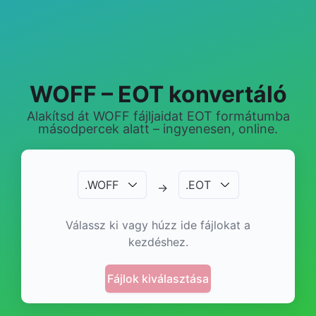
WOFF – EOT konvertáló
Alakítsd át WOFF fájljaidat EOT formátumba
másodpercek alatt – ingyenesen, online.
.
WOFF
.
EOT
→
Válassz ki vagy húzz ide fájlokat a
kezdéshez.
Fájlok kiválasztása