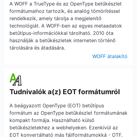
A WOFF a TrueType és az OpenType betűkészlet
formátumaihoz tartozik, és analóg tömörítéssel
rendelkezik, amely tárolja a megjelenítő
technológiát. A WOFF-ben az egyes metaadatok
betűtípus-információkkal tárolható. 2010 óta
használják a betűkészletek interneten történő
tárolására és átadására.
WOFF átalakító
Tudnivalók a(z) EOT formátumról
A beágyazott OpenType (EOT) betűtípus
formátum az OpenType betűkészlet formátumának
kompakt formája. Használható külső
betűkészletekhez a webhelyeken. Ezenkívül az
EOT konvertálható más fájlformátumokká - OTF,