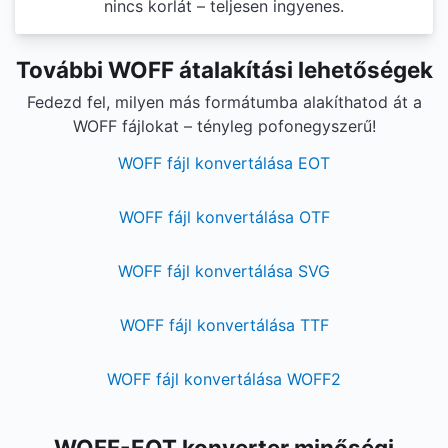
nincs korlát – teljesen ingyenes.
További WOFF átalakítási lehetőségek
Fedezd fel, milyen más formátumba alakíthatod át a
WOFF fájlokat – tényleg pofonegyszerű!
WOFF fájl konvertálása EOT
WOFF fájl konvertálása OTF
WOFF fájl konvertálása SVG
WOFF fájl konvertálása TTF
WOFF fájl konvertálása WOFF2
WOFF-EOT konverter minőségi