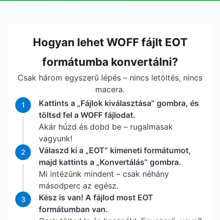
Hogyan lehet WOFF fájlt EOT
formátumba konvertálni?
Csak három egyszerű lépés – nincs letöltés, nincs
macera.
Kattints a „Fájlok kiválasztása” gombra, és
1
töltsd fel a WOFF fájlodat.
Akár húzd és dobd be – rugalmasak
vagyunk!
Válaszd ki a „EOT” kimeneti formátumot,
2
majd kattints a „Konvertálás” gombra.
Mi intézünk mindent – csak néhány
másodperc az egész.
Kész is van! A fájlod most EOT
3
formátumban van.