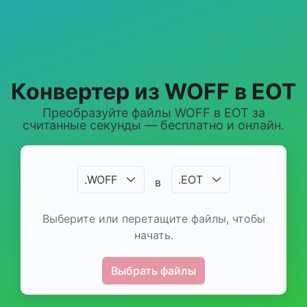
Конвертер из WOFF в EOT
Преобразуйте файлы WOFF в EOT за
считанные секунды — бесплатно и онлайн.
.
WOFF
.
EOT
в
Выберите или перетащите файлы, чтобы
начать.
Выбрать файлы