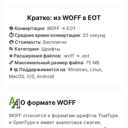
Кратко: из WOFF в EOT
🔁 Конвертация
: WOFF → EOT
⏱ Среднее время конвертации
: 20 секунд
💳 Стоимость
: Бесплатно
📂 Категория
: Шрифты
✳️ Расширения файлов
: .woff → .eot
📏 Максимальный размер файла
: 75 МБ
👩‍💻 Поддерживается на
: Windows, Linux,
MacOS, iOS, Android
О формате WOFF
WOFF относится к форматам шрифтов TrueType
и OpenType и имеет аналоговое сжатие,