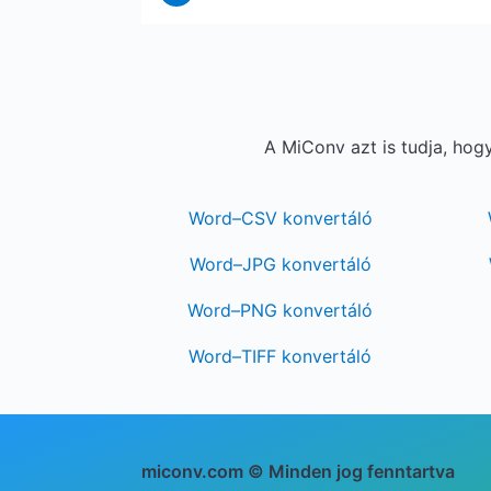
A MiConv azt is tudja, ho
Word–CSV konvertáló
Word–JPG konvertáló
Word–PNG konvertáló
Word–TIFF konvertáló
miconv.com © Minden jog fenntartva