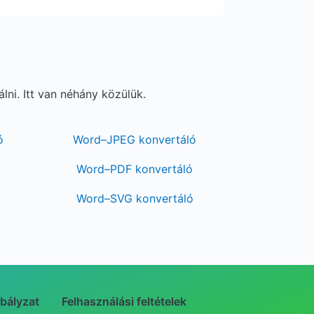
i. Itt van néhány közülük.
ó
Word–JPEG konvertáló
Word–PDF konvertáló
Word–SVG konvertáló
bályzat
Felhasználási feltételek