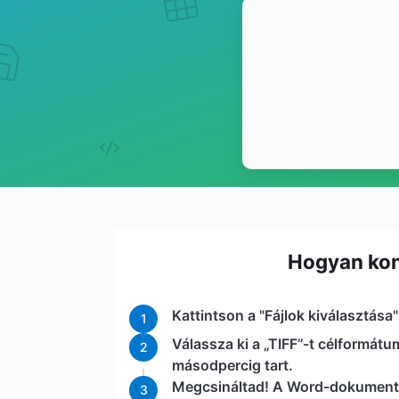
Hogyan kon
Kattintson a "Fájlok kiválasztás
1
Válassza ki a „TIFF”-t célformá
2
másodpercig tart.
Megcsináltad! A Word-dokumentum
3