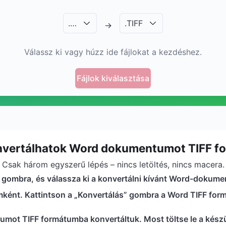
.
…
.
TIFF
→
Válassz ki vagy húzz ide fájlokat a kezdéshez.
Fájlok kiválasztása
vertálhatok Word dokumentumot TIFF 
Csak három egyszerű lépés – nincs letöltés, nincs macera.
a" gombra, és válassza ki a konvertálni kívánt Word-dokum
tumként. Kattintson a „Konvertálás” gombra a Word TIFF f
ot TIFF formátumba konvertáltuk. Most töltse le a készü