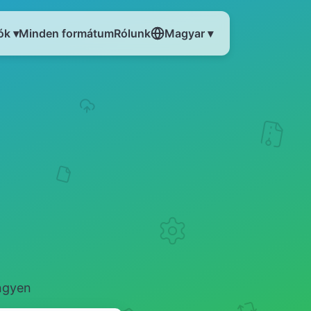
ók ▾
Minden formátum
Rólunk
Magyar ▾
ngyen