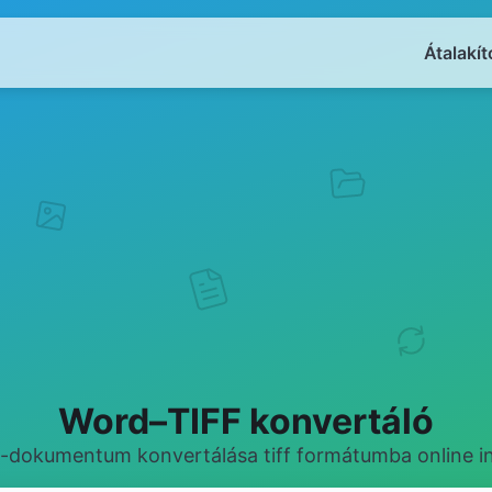
Átalakít
Word–TIFF konvertáló
-dokumentum konvertálása tiff formátumba online i