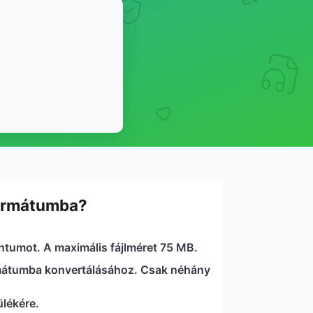
formátumba?
entumot. A maximális fájlméret 75 MB.
ormátumba konvertálásához. Csak néhány
lékére.