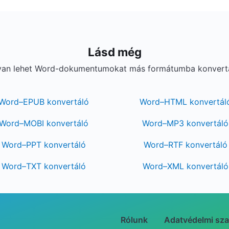
Lásd még
gyan lehet Word-dokumentumokat más formátumba konvertáln
Word–EPUB konvertáló
Word–HTML konvertál
Word–MOBI konvertáló
Word–MP3 konvertáló
Word–PPT konvertáló
Word–RTF konvertáló
Word–TXT konvertáló
Word–XML konvertáló
Rólunk
Adatvédelmi sza