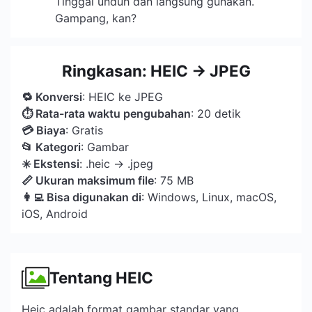
Tinggal unduh dan langsung gunakan.
Gampang, kan?
Ringkasan: HEIC → JPEG
🔁 Konversi
: HEIC ke JPEG
⏱ Rata-rata waktu pengubahan
: 20 detik
💳 Biaya
: Gratis
📂 Kategori
: Gambar
️✳️ Ekstensi
: .heic → .jpeg
📏 Ukuran maksimum file
: 75 MB
👩‍💻 Bisa digunakan di
: Windows, Linux, macOS,
iOS, Android
Tentang HEIC
Heic adalah format gambar standar yang