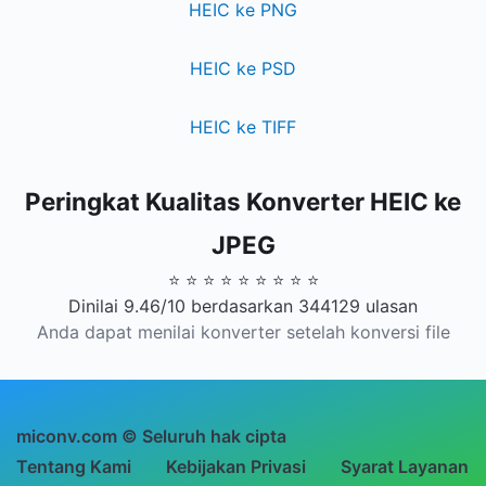
HEIC ke PNG
HEIC ke PSD
HEIC ke TIFF
Peringkat Kualitas Konverter HEIC ke
JPEG
⭐ ⭐ ⭐ ⭐ ⭐ ⭐ ⭐ ⭐ ⭐
Dinilai 9.46/10 berdasarkan 344129 ulasan
Anda dapat menilai konverter setelah konversi file
miconv.com © Seluruh hak cipta
Tentang Kami
Kebijakan Privasi
Syarat Layanan