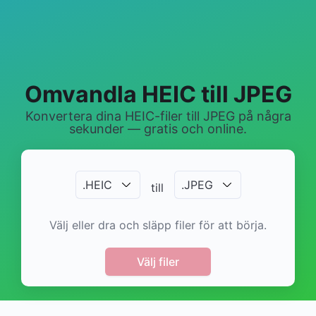
Omvandla HEIC till JPEG
Konvertera dina HEIC-filer till JPEG på några
sekunder — gratis och online.
.
HEIC
.
JPEG
till
Välj eller dra och släpp filer för att börja.
Välj filer