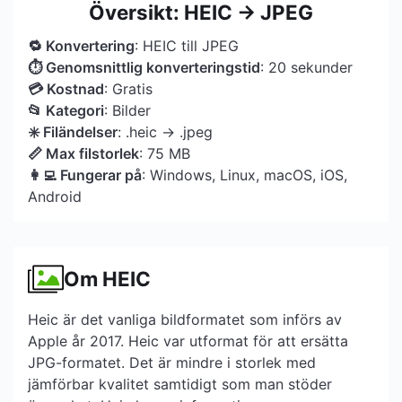
Översikt: HEIC → JPEG
🔁 Konvertering
: HEIC till JPEG
⏱ Genomsnittlig konverteringstid
: 20 sekunder
💳 Kostnad
: Gratis
📂 Kategori
: Bilder
✳️ Filändelser
: .heic → .jpeg
📏 Max filstorlek
: 75 MB
👩‍💻 Fungerar på
: Windows, Linux, macOS, iOS,
Android
Om HEIC
Heic är det vanliga bildformatet som införs av
Apple år 2017. Heic var utformat för att ersätta
JPG-formatet. Det är mindre i storlek med
jämförbar kvalitet samtidigt som man stöder