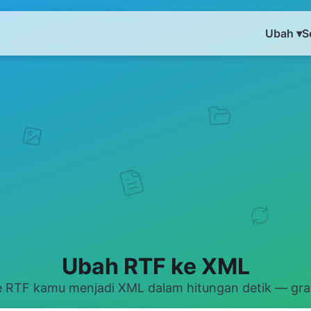
Ubah ▾
S
Ubah RTF ke XML
 RTF kamu menjadi XML dalam hitungan detik — grat