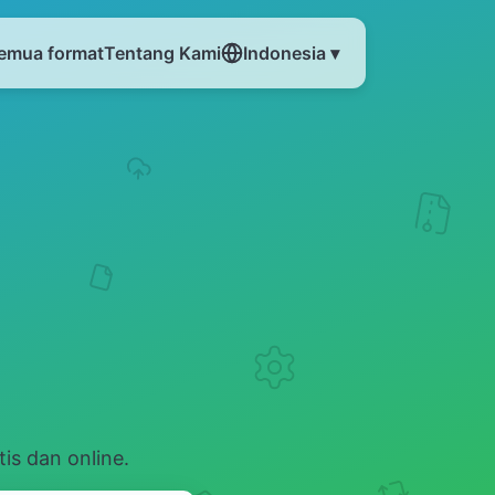
emua format
Tentang Kami
Indonesia ▾
is dan online.