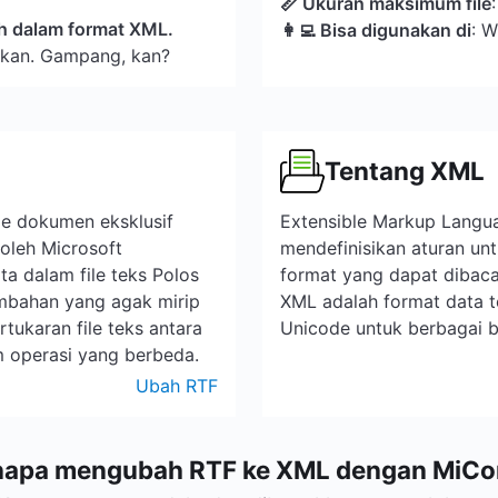
📏 Ukuran maksimum file
ah dalam format XML.
👩‍💻 Bisa digunakan di
: W
akan. Gampang, kan?
Tentang XML
ile dokumen eksklusif
Extensible Markup Langu
oleh Microsoft
mendefinisikan aturan u
a dalam file teks Polos
format yang dapat dibaca
mbahan yang agak mirip
XML adalah format data t
tukaran file teks antara
Unicode untuk berbagai 
m operasi yang berbeda.
Ubah RTF
napa mengubah RTF ke XML dengan MiCo