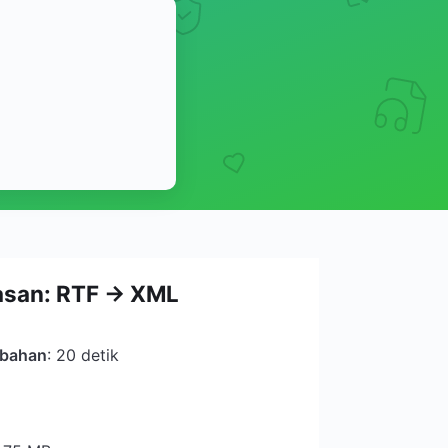
asan: RTF → XML
ubahan
: 20 detik