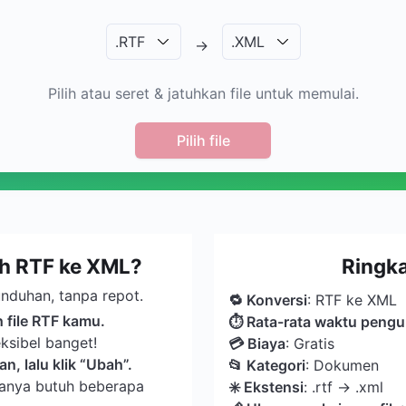
.
RTF
.
XML
→
Pilih atau seret & jatuhkan file untuk memulai.
Pilih file
h RTF ke XML?
Ringk
nduhan, tanpa repot.
🔁 Konversi
: RTF ke XML
h file RTF kamu.
⏱ Rata-rata waktu peng
ksibel banget!
💳 Biaya
: Gratis
n, lalu klik “Ubah”.
📂 Kategori
: Dokumen
anya butuh beberapa
️✳️ Ekstensi
: .rtf → .xml