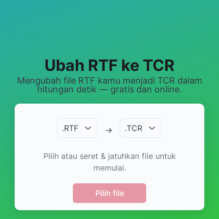
Ubah RTF ke TCR
Mengubah file RTF kamu menjadi TCR dalam
hitungan detik — gratis dan online.
.
RTF
.
TCR
→
Pilih atau seret & jatuhkan file untuk
memulai.
Pilih file