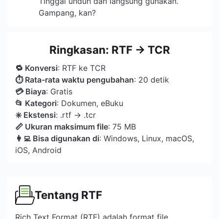
Tinggal unduh dan langsung gunakan.
Gampang, kan?
Ringkasan: RTF → TCR
🔁 Konversi
: RTF ke TCR
⏱ Rata-rata waktu pengubahan
: 20 detik
💳 Biaya
: Gratis
📂 Kategori
: Dokumen, eBuku
️✳️ Ekstensi
: .rtf → .tcr
📏 Ukuran maksimum file
: 75 MB
👩‍💻 Bisa digunakan di
: Windows, Linux, macOS,
iOS, Android
Tentang RTF
Rich Text Format (RTF) adalah format file