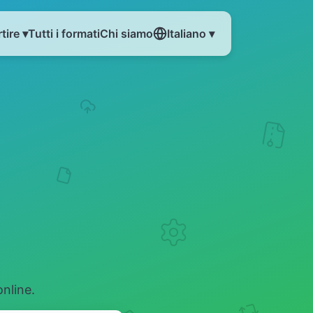
tire ▾
Tutti i formati
Chi siamo
Italiano ▾
online.