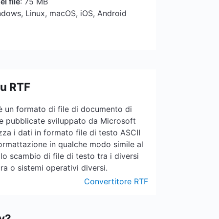
l file
: 75 MB
ndows, Linux, macOS, iOS, Android
su RTF
è un formato di file di documento di
he pubblicate sviluppato da Microsoft
a i dati in formato file di testo ASCII
formattazione in qualche modo simile al
o scambio di file di testo tra i diversi
a o sistemi operativi diversi.
Convertitore RTF
v?