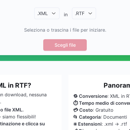
.
XML
.
RTF
in
Seleziona o trascina i file per iniziare.
Scegli file
ML in RTF?
Panoram
un download, nessuna
🔁 Conversione
: XML in 
.
⏱ Tempo medio di conve
uo file XML.
💳 Costo
: Gratuito
siamo flessibili!
📂 Categoria
: Documenti
tinazione e clicca su
✳️ Estensioni
: .xml → .rtf