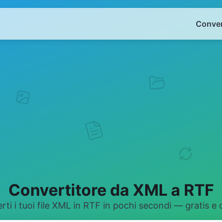
Conver
Convertitore da XML a RTF
ti i tuoi file XML in RTF in pochi secondi — gratis e 