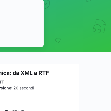
ica: da XML a RTF
RTF
rsione
: 20 secondi