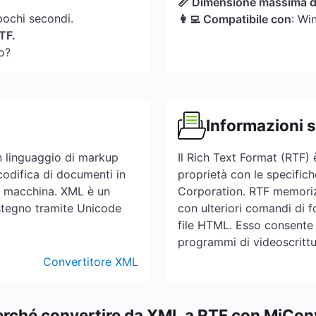
📏 Dimensione massima de
pochi secondi.
👩‍💻 Compatibile con
: Wi
RTF.
no?
Informazioni 
 linguaggio di markup
Il Rich Text Format (RTF) 
 codifica di documenti in
proprietà con le specific
 a macchina. XML è un
Corporation. RTF memorizz
ostegno tramite Unicode
con ulteriori comandi di 
file HTML. Esso consente l
programmi di videoscrittur
Convertitore XML
erché convertire da XML a RTF con MiCon