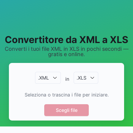
Convertitore da XML a XLS
Converti i tuoi file XML in XLS in pochi secondi —
gratis e online.
.
XML
.
XLS
in
Seleziona o trascina i file per iniziare.
Scegli file