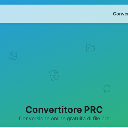
Conver
Convertitore PRC
Conversione online gratuita di file prc