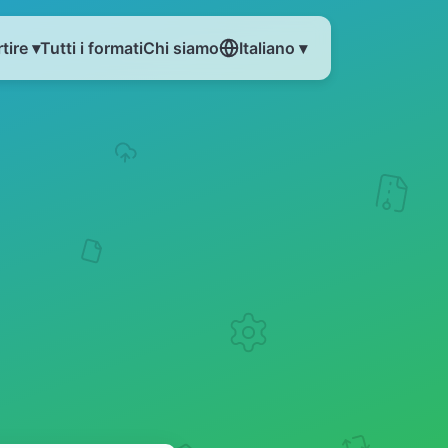
tire ▾
Tutti i formati
Chi siamo
Italiano ▾