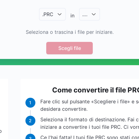
.
PRC
.
…
in
Seleziona o trascina i file per iniziare.
Scegli file
Come convertire il file PR
Fare clic sul pulsante «Scegliere i file» e s
1
desidera convertire.
Seleziona il formato di destinazione. Fai 
2
iniziare a convertire i tuoi file PRC. Ci v
o
Ce l'hai fatta! I tuoi file PRC sono stati co
3