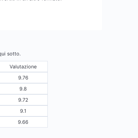
qui sotto.
Valutazione
9.76
9.8
9.72
9.1
9.66