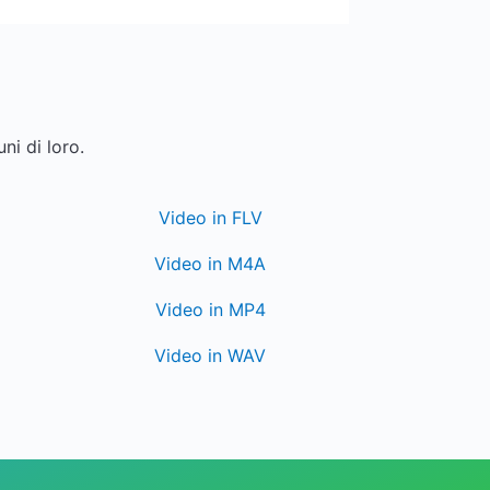
ni di loro.
Video in FLV
Video in M4A
Video in MP4
Video in WAV