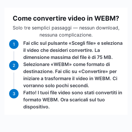
Come convertire video in WEBM?
Solo tre semplici passaggi — nessun download,
nessuna complicazione.
Fai clic sul pulsante «Scegli file» e seleziona
1
il video che desideri convertire. La
dimensione massima del file è di 75 MB.
Selezionare «WEBM» come formato di
2
destinazione. Fai clic su «Convertire» per
iniziare a trasformare il video in WEBM. Ci
vorranno solo pochi secondi.
Fatto! I tuoi file video sono stati convertiti in
3
formato WEBM. Ora scaricali sul tuo
dispositivo.