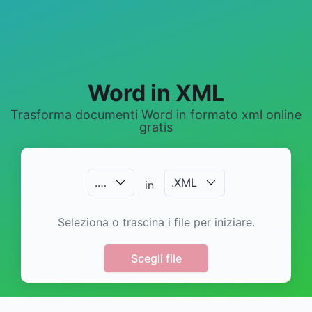
Word in XML
Trasforma documenti Word in formato xml online
gratis
.
…
.
XML
in
Seleziona o trascina i file per iniziare.
Scegli file